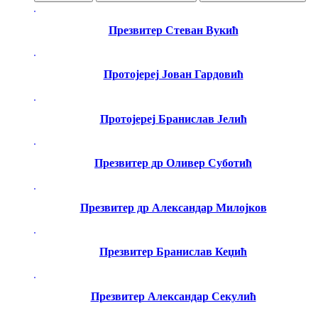
Презвитер Стеван Вукић
Протојереј Јован Гардовић
Протојереј Бранислав Јелић
Презвитер др Оливер Суботић
Презвитер др Александар Милојков
Презвитер Бранислав Кеџић
Презвитер Александар Секулић