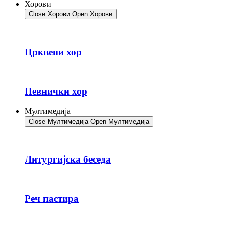
Хорови
Close Хорови
Open Хорови
Црквени хор
Певнички хор
Мултимедија
Close Мултимедија
Open Мултимедија
Литургијска беседа
Реч пастира