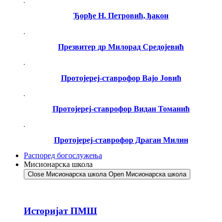
Ђорђе Н. Петровић, ђакон
Презвитер др Милорад Средојевић
Протојереј-ставрофор Вајо Јовић
Протојереј-ставрофор Видан Томанић
Протојереј-ставрофор Драган Милин
Распоред богослужења
Мисионарска школа
Close Мисионарска школа
Open Мисионарска школа
Историјат ПМШ