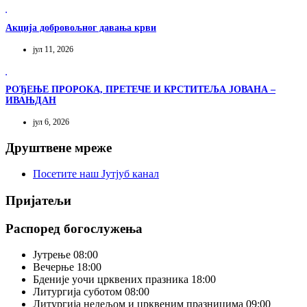
Акција добровољног давања крви
јул 11, 2026
РОЂЕЊЕ ПРОРОКА, ПРЕТЕЧЕ И КРСТИТЕЉА ЈОВАНА –
ИВАЊДАН
јул 6, 2026
Друштвене мреже
Посетите наш Јутјуб канал
Пријатељи
Распоред богослужења
Јутрење
08:00
Вечерње
18:00
Бденије уочи црквених празника
18:00
Литургија суботом
08:00
Литургија недељом и црквеним празницима
09:00