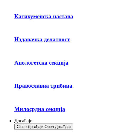
Катихуменска настава
Издавачка делатност
Апологетска секција
Православна трибина
Милосрдна секција
Догађаји
Close Догађаји
Open Догађаји