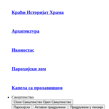
Краћи Историјат Храма
Архитектура
Иконостас
Парохијски дом
Капела са продавницом
Свештенство
Close Свештенство
Open Свештенство
Парохијски
Активни придружени
Придружени у пензији