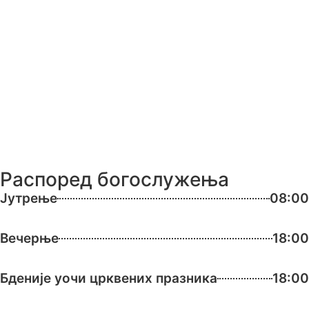
Распоред богослужења
Јутрење
08:00
Вечерње
18:00
Бденије уочи црквених празника
18:00