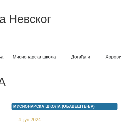
а Невског
ња
Мисионарска школа
Догађаји
Хорови
А
МИСИОНАРСКА ШКОЛА (ОБАВЕШТЕЊА)
ПРОМОЦИЈА КЊИГА
4. јун 2024