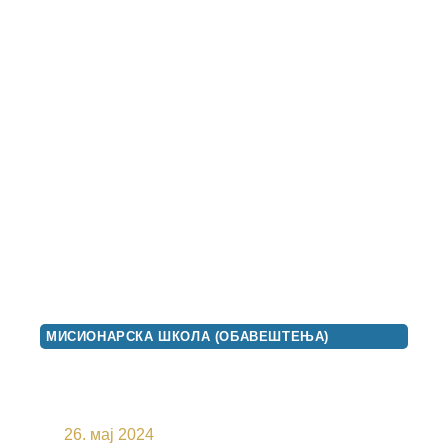
МИСИОНАРСКА ШКОЛА (ОБАВЕШТЕЊА)
ПОКЛОНИЧКО ПУТОВАЊЕ У
МАНАСТИРЕ ЕПАРХИЈЕ
БРАНИЧЕВСКЕ
26. мај 2024