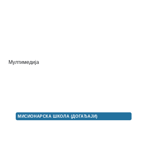
Мултимедија
МИСИОНАРСКА ШКОЛА (ДОГАЂАЈИ)
СНИМАК ПРЕДАВАЊА ЈЕРЕЈА
БРАНИСЛАВА КЕЏИЋА-
„ХРИСТОВ РАЗГОВОР СА