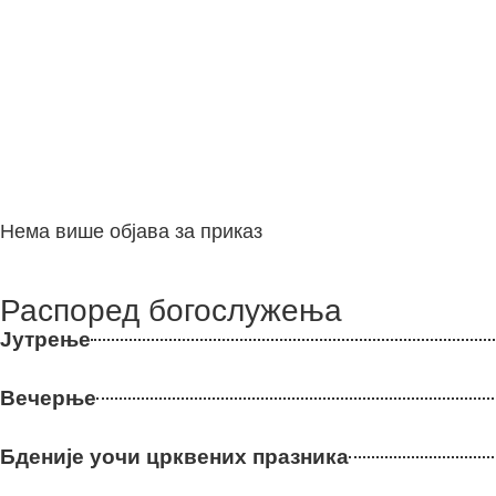
Нема више објава за приказ
Распоред богослужења
Јутрење
Вечерње
Бденије уочи црквених празника