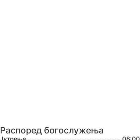
Распоред богослужења
Јутрење
08:00