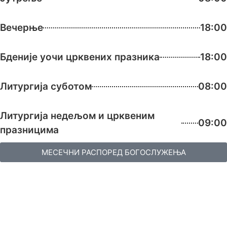
Вечерње
18:00
Бденије уочи црквених празника
18:00
Литургија суботом
08:00
Литургија недељом и црквеним
09:00
празницима
МЕСЕЧНИ РАСПОРЕД БОГОСЛУЖЕЊА
Контакт
Цара Душана 63b, 11000 Београд
011 328 32 14
nevskihram@gmail.com