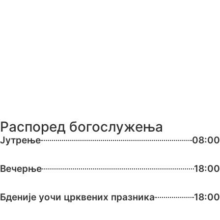
Распоред богослужења
Јутрење
08:00
Вечерње
18:00
Бденије уочи црквених празника
18:00