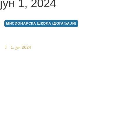
јун 1, 2024
МИСИОНАРСКА ШКОЛА (ДОГАЂАЈИ)
СНИМАК ПРЕДАВАЊА ЈЕРЕЈА
БРАНИСЛАВА КЕЏИЋА-„ХРИСТОВ
РАЗГОВОР СА САМАРЈАНКОМ“
1. јун 2024