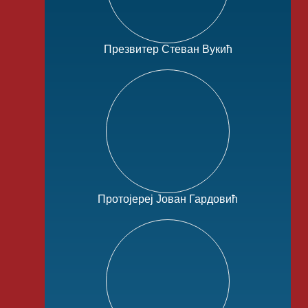
Презвитер Стеван Вукић
Протојереј Јован Гардовић