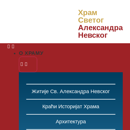
Храм
Светог
Александра
Невског
О ХРАМУ
Житије Св. Александра Невског
Краћи Историјат Храма
Архитектура