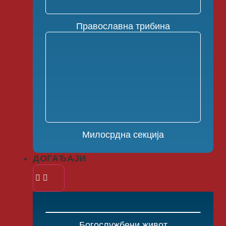
Православна трибина
Милосрдна секција
ДОГАЂАЈИ
Богослужбени живот