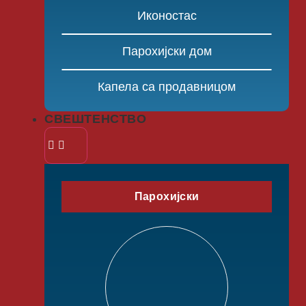
Иконостас
Парохијски дом
Капела са продавницом
СВЕШТЕНСТВО
Парохијски