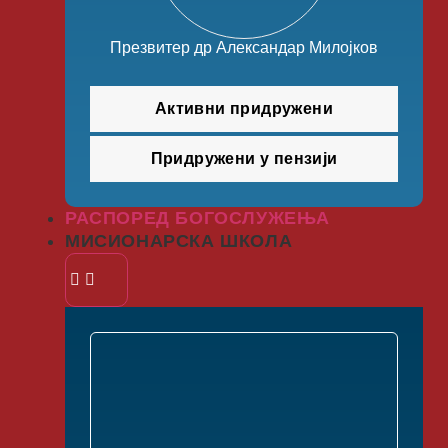
Презвитер др Александар Милојков
Активни придружени
Придружени у пензији
РАСПОРЕД БОГОСЛУЖЕЊА
МИСИОНАРСКА ШКОЛА