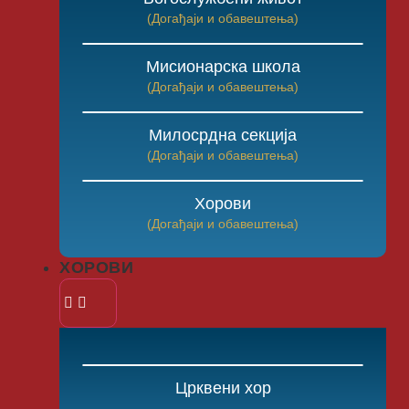
(Догађаји и обавештења)
Мисионарска школа
(Догађаји и обавештења)
Милосрдна секција
(Догађаји и обавештења)
Хорови
(Догађаји и обавештења)
ХОРОВИ
Црквени хор