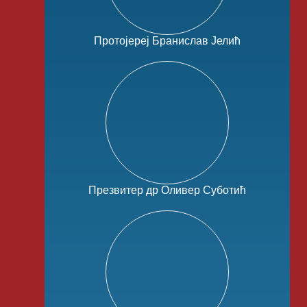
Протојереј Бранислав Јелић
Презвитер др Оливер Суботић