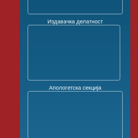
Издавачка делатност
Апологетска секција