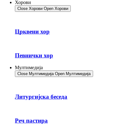
Хорови
Close Хорови
Open Хорови
Црквени хор
Певнички хор
Мултимедија
Close Мултимедија
Open Мултимедија
Литургијска беседа
Реч пастира