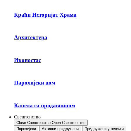
Краћи Историјат Храма
Архитектура
Иконостас
Парохијски дом
Капела са продавницом
Свештенство
Close Свештенство
Open Свештенство
Парохијски
Активни придружени
Придружени у пензији