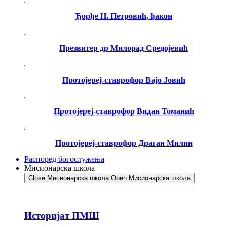
Ђорђе Н. Петровић, ђакон
Презвитер др Милорад Средојевић
Протојереј-ставрофор Вајо Јовић
Протојереј-ставрофор Видан Томанић
Протојереј-ставрофор Драган Милин
Распоред богослужења
Мисионарска школа
Close Мисионарска школа
Open Мисионарска школа
Историјат ПМШ