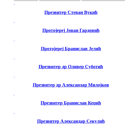
Презвитер Стеван Вукић
Протојереј Јован Гардовић
Протојереј Бранислав Јелић
Презвитер др Оливер Суботић
Презвитер др Александар Милојков
Презвитер Бранислав Кеџић
Презвитер Александар Секулић