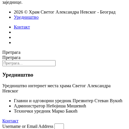
заједнице.
2026 © Храм Светог Александра Невског - Београд
Уредништво
Контакт
Претрага
Претрага
Уредништво
Уредништво интернет места храма Светог Александра
Невског
Главни и одговорни уредник
Презвитер Стеван Вукић
Администратор
Небојиша Мишевић
Технички уредник
Марко Бакић
Контакт
Username or Email Address