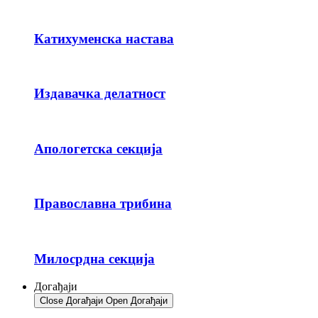
Катихуменска настава
Издавачка делатност
Апологетска секција
Православна трибина
Милосрдна секција
Догађаји
Close Догађаји
Open Догађаји