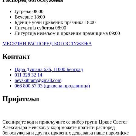
Јутрење
08:00
Вечерње
18:00
Бденије уочи црквених празника
18:00
Литургија суботом
08:00
Литургија недељом и црквеним празницима
09:00
МЕСЕЧНИ РАСПОРЕД БОГОСЛУЖЕЊА
Контакт
Цара Душана 63b, 11000 Београд
011 328 32 14
nevskihram@gmail.com
066 800 57 93 (црквена продавница)
Пријатељи
Скенирајте код и прикључите се вибер групи Цркве Светог
Александра Невског, у којој можете пратити распоред
богослужења и других црквених дешавања наше парохијске