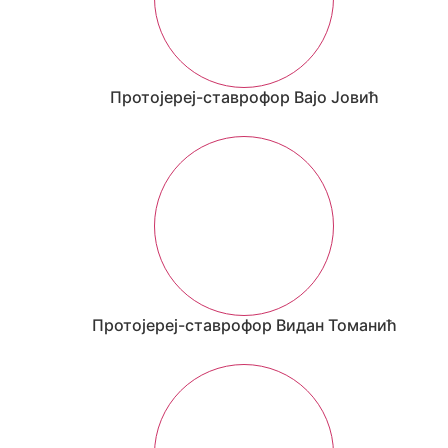
Протојереј-ставрофор Вајо Јовић
Протојереј-ставрофор Видан Томанић