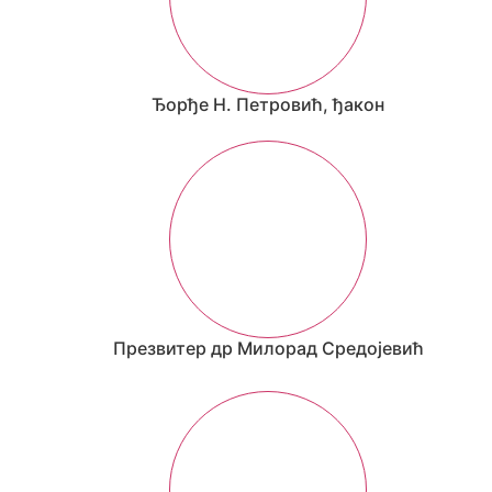
Ђорђе Н. Петровић, ђакон
Презвитер др Милорад Средојевић