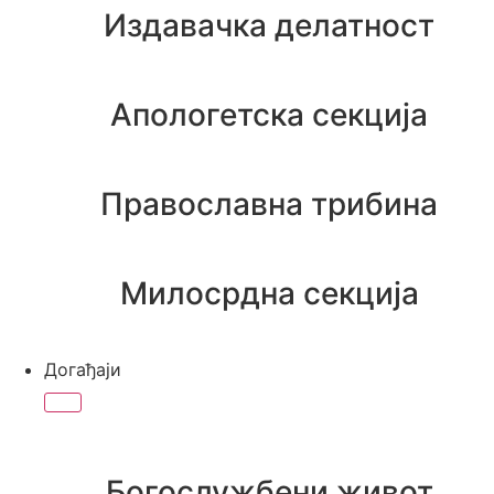
Издавачка делатност
Апологетска секција
Православна трибина
Милосрдна секција
Догађаји
Богослужбени живот