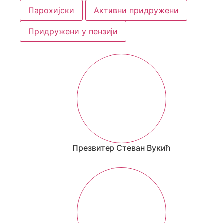
Парохијски
Активни придружени
Придружени у пензији
Презвитер Стеван Вукић