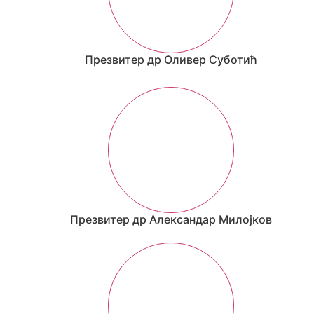
Презвитер др Оливер Суботић
Презвитер др Александар Милојков