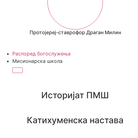
Протојереј-ставрофор Драган Милин
Распоред богослужења
Мисионарска школа
Историјат ПМШ
Катихуменска настава