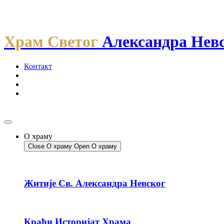
Скочите
на
садржај
Храм Светог
Александра Нев
Контакт
О храму
Close О храму
Open О храму
Житије Св. Александра Невског
Краћи Историјат Храма