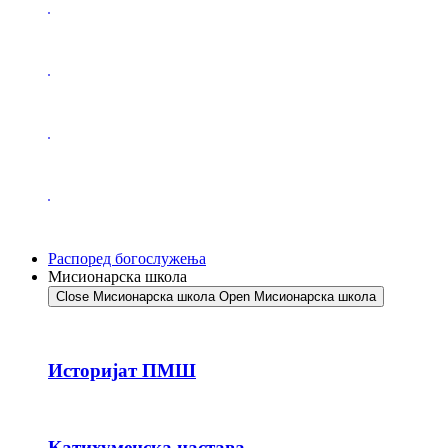
Распоред богослужења
Мисионарска школа
Close Мисионарска школа
Open Мисионарска школа
Историјат ПМШ
Катихуменска настава