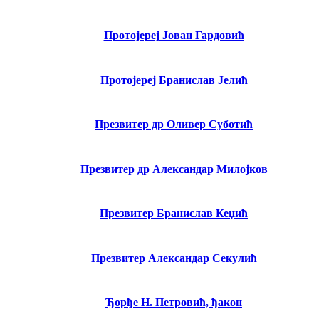
Протојереј Јован Гардовић
Протојереј Бранислав Јелић
Презвитер др Оливер Суботић
Презвитер др Александар Милојков
Презвитер Бранислав Кеџић
Презвитер Александар Секулић
Ђорђе Н. Петровић, ђакон