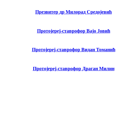
Презвитер др Милорад Средојевић
Протојереј-ставрофор Вајо Јовић
Протојереј-ставрофор Видан Томанић
Протојереј-ставрофор Драган Милин