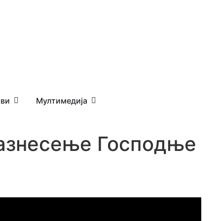
ви
Мултимедија
Вазнесење Господње