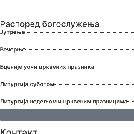
Распоред богослужења
Јутрење
Вечерње
Бденије уочи црквених празника
Литургија суботом
Литургија недељом и црквеним празницима
Контакт