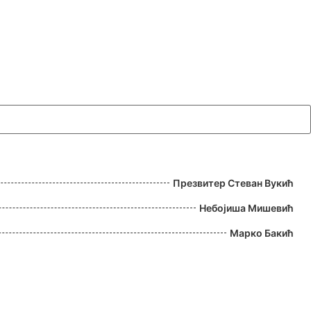
Презвитер Стеван Вукић
Небојиша Мишевић
Марко Бакић