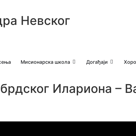
ра Невског
жења
Мисионарска школа
Догађаји
Хоро
обрдског Илариона – 