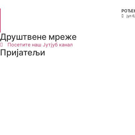
РОЂЕ
јул 6
Друштвене мреже
Посетите наш Јутјуб канал
Пријатељи