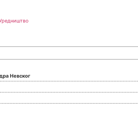
Уредништво
дра Невског