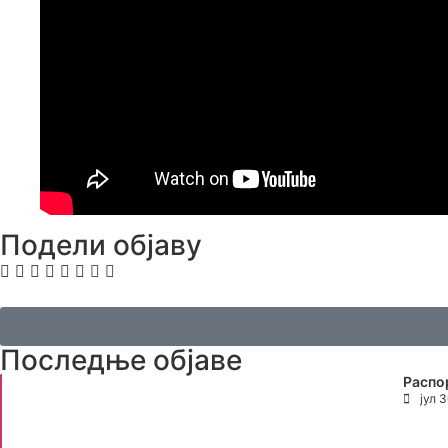
Подели објаву
Последње објаве
Распо
јул 