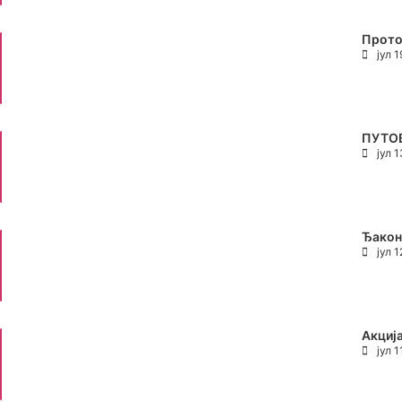
Прото
јул 
ПУТО
јул 
Ђакон
јул 
Акциј
јул 1