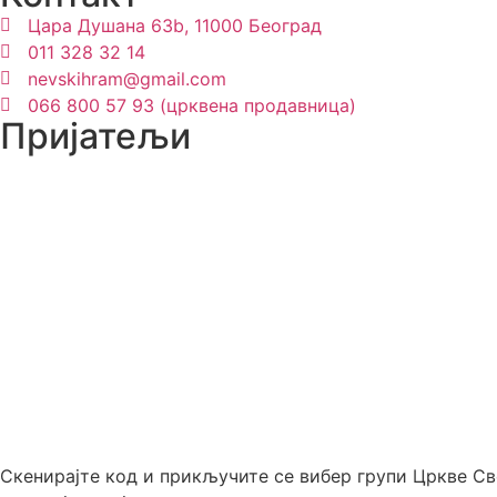
Цара Душана 63b, 11000 Београд
011 328 32 14
nevskihram@gmail.com
066 800 57 93 (црквена продавница)
Пријатељи
Скенирајте код и прикључите се вибер групи Цркве С