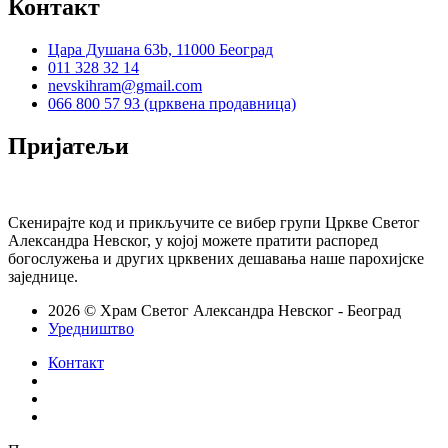
Контакт
Цара Душана 63b, 11000 Београд
011 328 32 14
nevskihram@gmail.com
066 800 57 93 (црквена продавница)
Пријатељи
Скенирајте код и прикључите се вибер групи Цркве Светог
Александра Невског, у којој можете пратити распоред
богослужења и других црквених дешавања наше парохијске
заједнице.
2026 © Храм Светог Александра Невског - Београд
Уредништво
Контакт