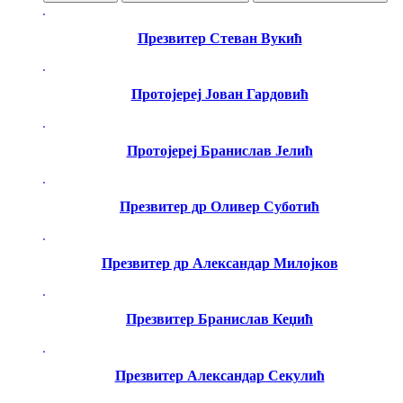
Презвитер Стеван Вукић
Протојереј Јован Гардовић
Протојереј Бранислав Јелић
Презвитер др Оливер Суботић
Презвитер др Александар Милојков
Презвитер Бранислав Кеџић
Презвитер Александар Секулић