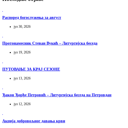
Распоред богослужења за август
јул 30, 2026
Протонамесник Стеван Вукић – Литургијска беседа
јул 19, 2026
ПУТОВАЊЕ ЗА КРАЈ СЕЗОНЕ
јул 13, 2026
Ђакон Ђорђе Петровић – Литургијска беседа на Петровдан
јул 12, 2026
Акција добровољног давања крви