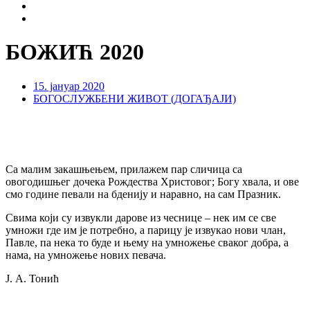
БОЖИЋ 2020
15. јануар 2020
БОГОСЛУЖБЕНИ ЖИВОТ (ДОГАЂАЈИ)
Са малим закашњењем, прилажем пар сличица са
овогодишњег дочека Рождества Христовог; Богу хвала, и ове
смо године певали на бденију и наравно, на сам Празник.
Свима који су извукли дарове из чеснице – нек им се све
умножи где им је потребно, а парицу је извукао нови члан,
Павле, па нека то буде и њему на умножење сваког добра, а
нама, на умножење нових певача.
Ј. А. Тонић