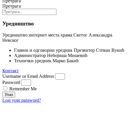
Претрага
Претрага
Уредништво
Уредништво интернет места храма Светог Александра
Невског
Главни и одговорни уредник
Презвитер Стеван Вукић
Администратор
Небојиша Мишевић
Технички уредник
Марко Бакић
Контакт
Username or Email Address
Password
Remember Me
Улаз
Lost your password?