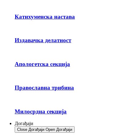
Катихуменска настава
Издавачка делатност
Апологетска секција
Православна трибина
Милосрдна секција
Догађаји
Close Догађаји
Open Догађаји