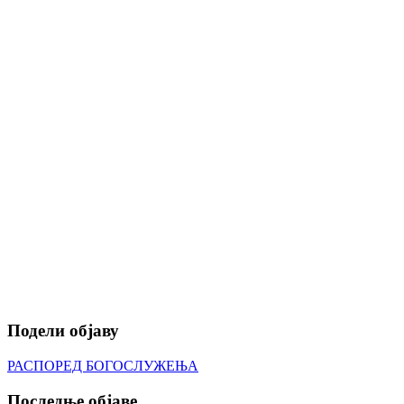
Подели објаву
РАСПОРЕД БОГОСЛУЖЕЊА
Последње објаве