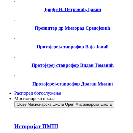
Ђорђе Н. Петровић, ђакон
Презвитер др Милорад Средојевић
Протојереј-ставрофор Вајо Јовић
Протојереј-ставрофор Видан Томанић
Протојереј-ставрофор Драган Милин
Распоред богослужења
Мисионарска школа
Close Мисионарска школа
Open Мисионарска школа
Историјат ПМШ