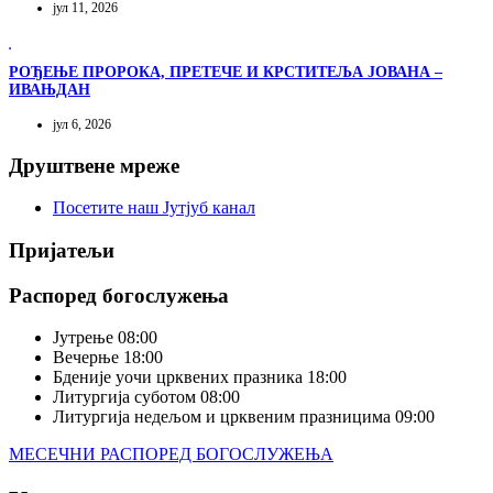
јул 11, 2026
РОЂЕЊЕ ПРОРОКА, ПРЕТЕЧЕ И КРСТИТЕЉА ЈОВАНА –
ИВАЊДАН
јул 6, 2026
Друштвене мреже
Посетите наш Јутјуб канал
Пријатељи
Распоред богослужења
Јутрење
08:00
Вечерње
18:00
Бденије уочи црквених празника
18:00
Литургија суботом
08:00
Литургија недељом и црквеним празницима
09:00
МЕСЕЧНИ РАСПОРЕД БОГОСЛУЖЕЊА