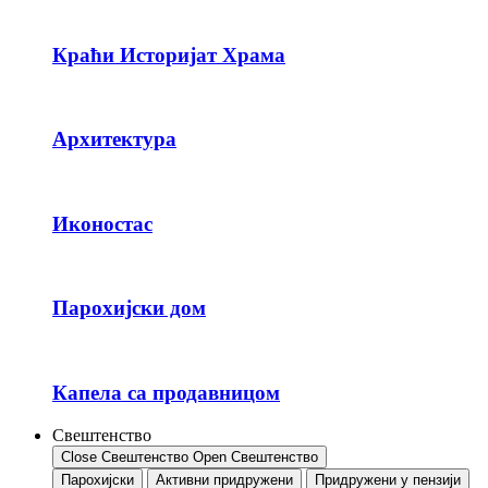
Краћи Историјат Храма
Архитектура
Иконостас
Парохијски дом
Капела са продавницом
Свештенство
Close Свештенство
Open Свештенство
Парохијски
Активни придружени
Придружени у пензији