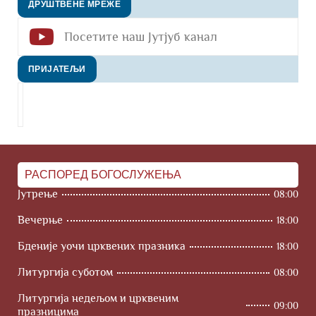
ДРУШТВЕНЕ МРЕЖЕ
Посетите наш Јутјуб канал
ПРИЈАТЕЉИ
РАСПОРЕД БОГОСЛУЖЕЊА
Јутрење
08:00
Вечерње
18:00
Бденије уочи црквених празника
18:00
Литургија суботом
08:00
Литургија недељом и црквеним
09:00
празницима