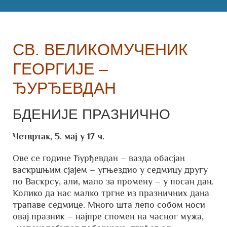
СВ. ВЕЛИКОМУЧЕНИК
ГЕОРГИЈЕ –
ЂУРЂЕВДАН
БДЕНИЈЕ ПРАЗНИЧНО
Четвртак, 5. мај у 17 ч.
Ове се године Ђурђевдан – вазда обасјан
васкршњим сјајем – угњездио у седмицу другу
по Васкрсу, али, мало за промену – у посан дан.
Колико да нас малко тргне из празничних дана
трапаве седмице. Много шта лепо собом носи
овај празник – најпре спомен на часног мужа,