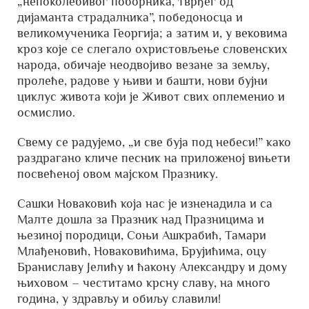
„непоколебивог поборника, тврђег од
дијаманта страдалника”, победоносца и
великомученика Георгија; а затим и, у вековима
кроз које се слегало охристовљење словенских
народа, обичаје неодвојиво везане за земљу,
пролеће, радове у њиви и башти, нови бујни
циклус живота који је Живот свих оплеменио и
осмислио.
Свему се радујемо, „и све буја под небеси!” како
раздрагано кличе песник на приложеној вињети
посвећеној овом мајском Празнику.
Сашки Новаковић која нас је изненадила и са
Малте дошла за Празник над Празницима и
њезиној породици, Соњи Ашкрабић, Тамари
Млађеновић, Новаковићима, Брујићима, оцу
Браниславу Јелићу и ћакону Александру и дому
њиховом – честитамо крсну славу, на много
година, у здрављу и обиљу славили!