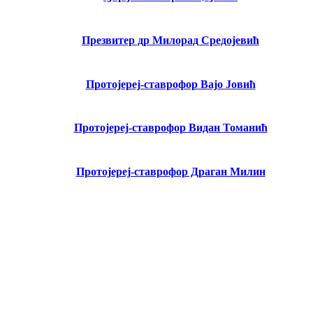
Презвитер др Милорад Средојевић
Протојереј-ставрофор Вајо Јовић
Протојереј-ставрофор Видан Томанић
Протојереј-ставрофор Драган Милин