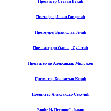
Презвитер Стеван Вукић
Протојереј Јован Гардовић
Протојереј Бранислав Јелић
Презвитер др Оливер Суботић
Презвитер др Александар Милојков
Презвитер Бранислав Кеџић
Презвитер Александар Секулић
Ђорђе Н. Петровић, ђакон