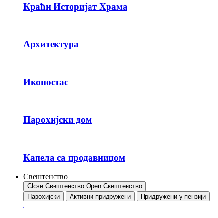
Краћи Историјат Храма
Архитектура
Иконостас
Парохијски дом
Капела са продавницом
Свештенство
Close Свештенство
Open Свештенство
Парохијски
Активни придружени
Придружени у пензији