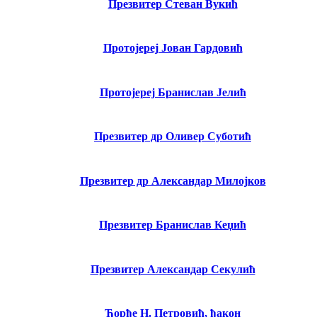
Презвитер Стеван Вукић
Протојереј Јован Гардовић
Протојереј Бранислав Јелић
Презвитер др Оливер Суботић
Презвитер др Александар Милојков
Презвитер Бранислав Кеџић
Презвитер Александар Секулић
Ђорђе Н. Петровић, ђакон