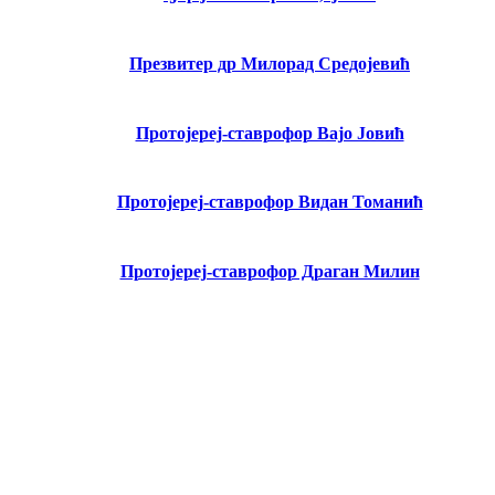
Презвитер др Милорад Средојевић
Протојереј-ставрофор Вајо Јовић
Протојереј-ставрофор Видан Томанић
Протојереј-ставрофор Драган Милин