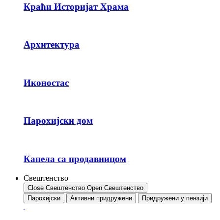
Краћи Историјат Храма
Архитектура
Иконостас
Парохијски дом
Капела са продавницом
Свештенство
Close Свештенство
Open Свештенство
Парохијски
Активни придружени
Придружени у пензији