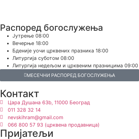
Распоред богослужења
Јутрење
08:00
Вечерње
18:00
Бденије уочи црквених празника
18:00
Литургија суботом
08:00
Литургија недељом и црквеним празницима
09:00
МЕСЕЧНИ РАСПОРЕД БОГОСЛУЖЕЊА
Контакт
Цара Душана 63b, 11000 Београд
011 328 32 14
nevskihram@gmail.com
066 800 57 93 (црквена продавница)
Пријатељи