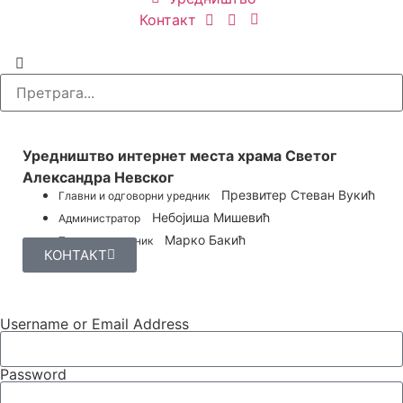
Контакт
УРЕДНИШТВО
Уредништво интернет места храма Светог
Александра Невског
Презвитер Стеван Вукић
Главни и одговорни уредник
Небојиша Мишевић
Администратор
Марко Бакић
Технички уредник
КОНТАКТ
Username or Email Address
Password