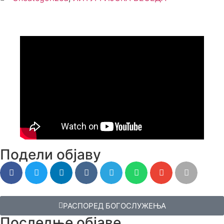
Подели објаву
РАСПОРЕД БОГОСЛУЖЕЊА
Последње објаве