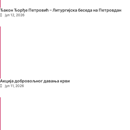
Ђакон Ђорђе Петровић – Литургијска беседа на Петровдан
јул 12, 2026
Акција добровољног давања крви
јул 11, 2026