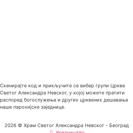
Скенирајте код и прикључите се вибер групи Цркве
Светог Александра Невског, у којој можете пратити
распоред богослужења и других црквених дешавања
наше парохијске заједнице.
2026 © Храм Светог Александра Невског - Београд
Уредништво