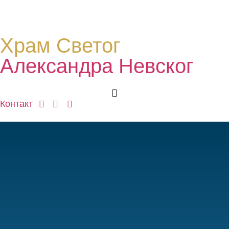
Храм Светог
Александра Невског
Контакт