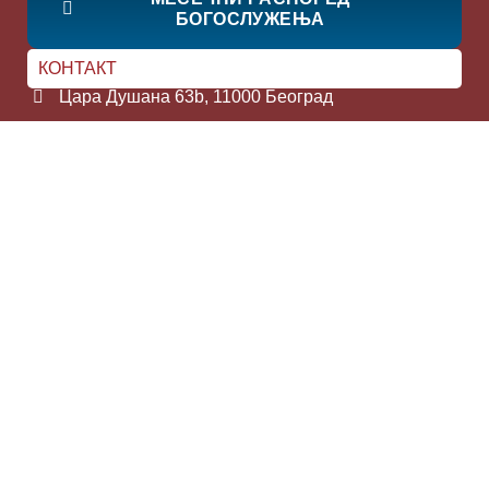
БОГОСЛУЖЕЊА
КОНТАКТ
Цара Душана 63b, 11000 Београд
011 328 32 14
nevskihram@gmail.com
066 800 57 93 (црквена продавница)
ПРИЈАТЕЉИ
Скенирајте код и прикључите се вибер групи
Цркве Светог Александра Невског, у којој
можете пратити распоред богослужења и
других црквених дешавања наше парохијске
заједнице.