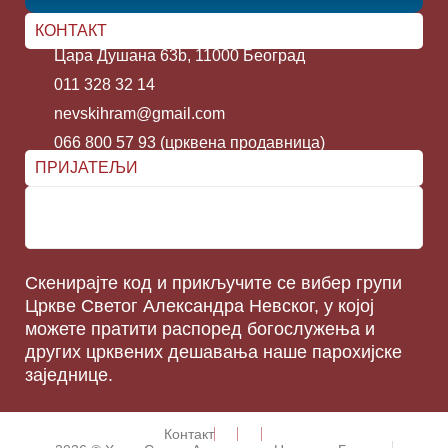
КОНТАКТ
Цара Душана 63b, 11000 Београд
011 328 32 14
nevskihram@gmail.com
066 800 57 93 (црквена продавница)
ПРИЈАТЕЉИ
Скенирајте код и прикључите се вибер групи
Цркве Светог Александра Невског, у којој
можете пратити распоред богослужења и
других црквених дешавања наше парохијске
заједнице.
Контакт