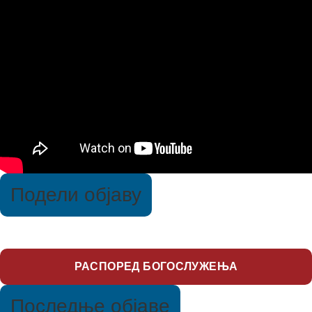
Подели објаву
РАСПОРЕД БОГОСЛУЖЕЊА
Последње објаве