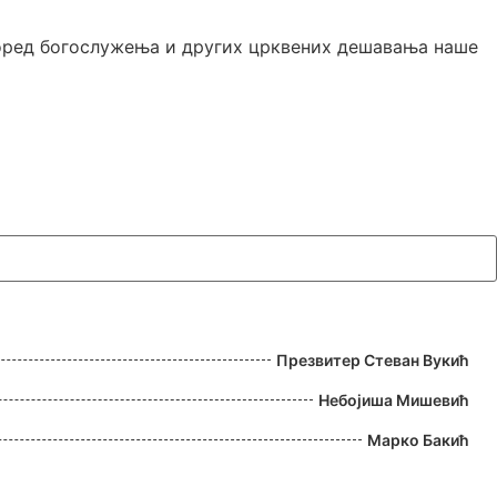
според богослужења и других црквених дешавања наше
Презвитер Стеван Вукић
Небојиша Мишевић
Марко Бакић