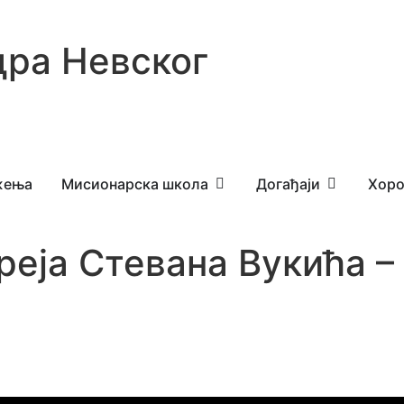
ра Невског
жења
Мисионарска школа
Догађаји
Хоро
реја Стевана Вукића –