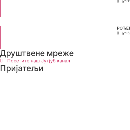
јул 1
РОЂЕ
јул 6
Друштвене мреже
Посетите наш Јутјуб канал
Пријатељи