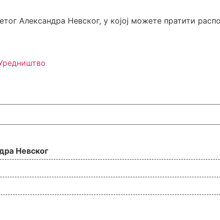
ветог Александра Невског, у којој можете пратити ра
Уредништво
дра Невског