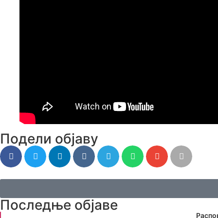
Подели објаву
Последње објаве
Распо