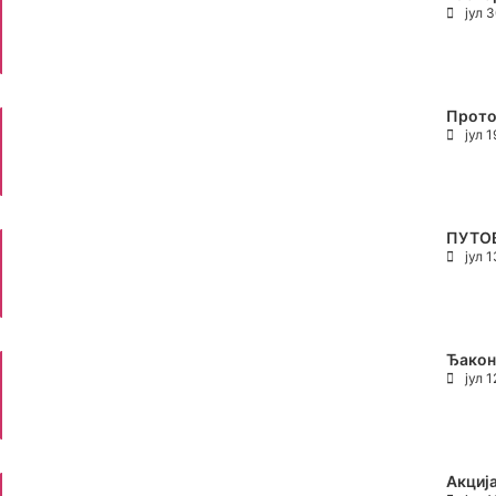
јул 
Прото
јул 
ПУТО
јул 
Ђакон
јул 
Акциј