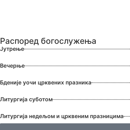
Распоред богослужења
Јутрење
Вечерње
Бденије уочи црквених празника
Литургија суботом
Литургија недељом и црквеним празницима