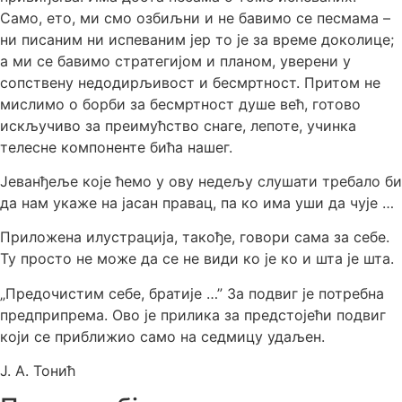
Само, ето, ми смо озбиљни и не бавимо се песмама –
ни писаним ни испеваним јер то је за време доколице;
а ми се бавимо стратегијом и планом, уверени у
сопствену недодирљивост и бесмртност. Притом не
мислимо о борби за бесмртност душе већ, готово
искључиво за преимућство снаге, лепоте, учинка
телесне компоненте бића нашег.
Јеванђеље које ћемо у ову недељу слушати требало би
да нам укаже на јасан правац, па ко има уши да чује …
Приложена илустрација, такође, говори сама за себе.
Ту просто не може да се не види ко је ко и шта је шта.
„Предочистим себе, братије …” За подвиг је потребна
предприпрема. Ово је прилика за предстојећи подвиг
који се приближио само на седмицу удаљен.
Ј. А. Тонић