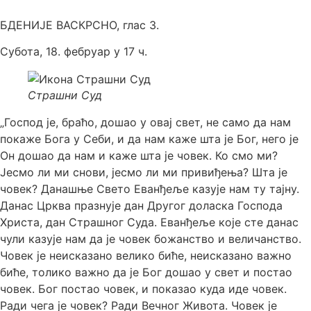
БДЕНИЈЕ ВАСКРСНО, глас 3.
Субота, 18. фебруар у 17 ч.
Страшни Суд
„Господ је, браћо, дошао у овај свет, не само да нам
покаже Бога у Себи, и да нам каже шта је Бог, него је
Он дошао да нам и каже шта је човек. Ко смо ми?
Јесмо ли ми снови, јесмо ли ми привиђења? Шта је
човек? Данашње Свето Еванђеље казује нам ту тајну.
Данас Црква празнује дан Другог доласка Господа
Христа, дан Страшног Суда. Еванђеље које сте данас
чули казује нам да је човек божанство и величанство.
Човек је неисказано велико биће, неисказано важно
биће, толико важно да је Бог дошао у свет и постао
човек. Бог постао човек, и показао куда иде човек.
Ради чега је човек? Ради Вечног Живота. Човек је