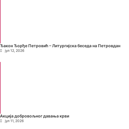
Ђакон Ђорђе Петровић – Литургијска беседа на Петровдан
јул 12, 2026
Акција добровољног давања крви
јул 11, 2026