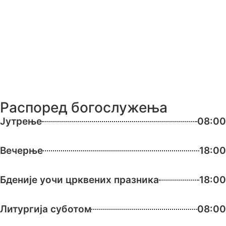
Распоред богослужења
Јутрење
08:00
Вечерње
18:00
Бденије уочи црквених празника
18:00
Литургија суботом
08:00