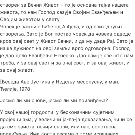
створен за Вечни Живот – то је основна тајна нашега
живота, то нам Господ казује Својим Еванђељем и
Својим животом у свету.
Човек је важније биће од Анђела, и од свих других
створења. Зато је Бог постао човек да човека одведе
кроз овај свет у Живот Вечни, и да му даде Рај. Зато је
наша дужност на овој земљи врло одговорна. Господ
је дао цело Еванђеље Небеско. Дао нам је све што нам
треба, и за овај свет и за онај свет, и за овај живот, и
за онај живот.”
[Беседа Аве Јустина у Недељу месопусну, у ман.
Ћелије, 1978]
Јесмо ли ми снови, јесмо ли ми привиђења?
У свој нашој гордости, у бесконачним сујетним
пројекцијама, у величини ја-па-ја доказивања, чини се
да смо заиста, нечији снови, или пак, сопствена
привиђења. Има доста песама о томе испеваних.