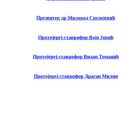
Презвитер др Милорад Средојевић
Протојереј-ставрофор Вајо Јовић
Протојереј-ставрофор Видан Томанић
Протојереј-ставрофор Драган Милин