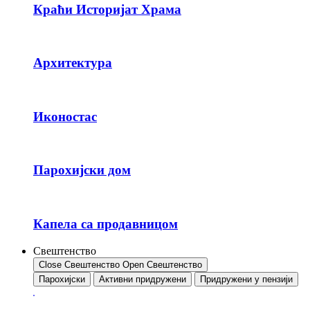
Краћи Историјат Храма
Архитектура
Иконостас
Парохијски дом
Капела са продавницом
Свештенство
Close Свештенство
Open Свештенство
Парохијски
Активни придружени
Придружени у пензији