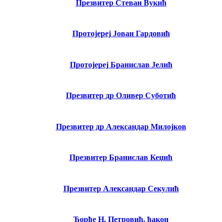
Презвитер Стеван Вукић
Протојереј Јован Гардовић
Протојереј Бранислав Јелић
Презвитер др Оливер Суботић
Презвитер др Александар Милојков
Презвитер Бранислав Кеџић
Презвитер Александар Секулић
Ђорђе Н. Петровић, ђакон