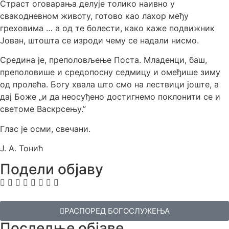
Страст оговарања делује толико наивно у
свакодневном животу, готово као лахор међу
греховима … а од те болести, како каже подвижник
Јован, штошта се изроди чему се надали нисмо.
Средина је, преполовљење Поста. Младенци, баш,
преполовише и средопосну седмицу и омеђише зиму
од пролећа. Богу хвала што смо на лествици јоште, а
дај Боже „и да неосуђено достигнемо поклонити се и
светоме Васкрсењу.”
Глас је осми, свечани.
Ј. А. Тонић
Подели објаву
РАСПОРЕД БОГОСЛУЖЕЊА
Последње објаве