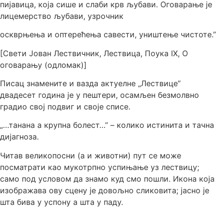
пијавица, која сише и слаби крв љубави. Оговарање је
лицемерство љубави, узрочник
оскврњења и оптерећења савести, уништење чистоте.”
[Свети Јован Лествичник, Лествица, Поука IX, О
оговарању (одломак)]
Писац знамените и вазда актуелне „Лествице”
двадесет година је у пештери, осамљен безмолвно
градио свој подвиг и своје списе.
„…танана а крупна болест…” – колико истинита и тачна
дијагноза.
Читав великопосни (а и животни) пут се може
посматрати као мукотрпно успињање уз лествицу;
само под условом да знамо куд смо пошли. Икона која
изображава ову сцену је довољно сликовита; јасно је
шта бива у успону а шта у паду.