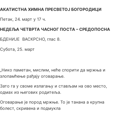
АКАТИСТНА ХИМНА ПРЕСВЕТОЈ БОГОРОДИЦИ
Петак, 24. март у 17 ч.
НЕДЕЉА ЧЕТВРТА ЧАСНОГ ПОСТА – СРЕДОПОСНА
БДЕНИЈЕ ВАСКРСНО, глас 8.
Субота, 25. март
„Нико паметан, мислим, неће спорити да мржња и
злопамћење рађају оговарање.
Зато га у своме излагању и стављам на ово место,
одмах из његових родитеља.
Оговарање је пород мржње. То је танана а крупна
болест, скривена и подмукла