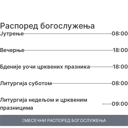
Распоред богослужења
Јутрење
08:00
Вечерње
18:00
Бденије уочи црквених празника
18:00
Литургија суботом
08:00
Литургија недељом и црквеним
09:00
празницима
МЕСЕЧНИ РАСПОРЕД БОГОСЛУЖЕЊА