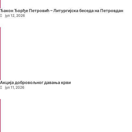
Ђакон Ђорђе Петровић – Литургијска беседа на Петровдан
јул 12, 2026
Акција добровољног давања крви
јул 11, 2026