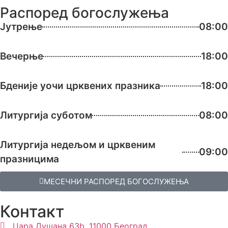
Распоред богослужења
Јутрење
08:00
Вечерње
18:00
Бденије уочи црквених празника
18:00
Литургија суботом
08:00
Литургија недељом и црквеним
09:00
празницима
МЕСЕЧНИ РАСПОРЕД БОГОСЛУЖЕЊА
Контакт
Цара Душана 63b, 11000 Београд