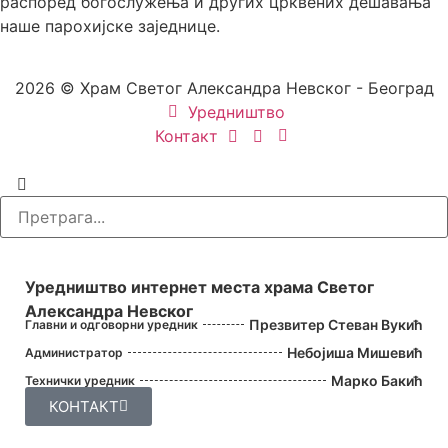
распоред богослужења и других црквених дешавања
наше парохијске заједнице.
2026 © Храм Светог Александра Невског - Београд
Уредништво
Контакт
УРЕДНИШТВО
Уредништво интернет места храма Светог
Александра Невског
Презвитер Стеван Вукић
Главни и одговорни уредник
Небојиша Мишевић
Администратор
Марко Бакић
Технички уредник
КОНТАКТ