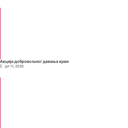
Акција добровољног давања крви
јул 11, 2026