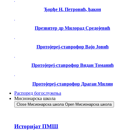
Ђорђе Н. Петровић, ђакон
Презвитер др Милорад Средојевић
Протојереј-ставрофор Вајо Јовић
Протојереј-ставрофор Видан Томанић
Протојереј-ставрофор Драган Милин
Распоред богослужења
Мисионарска школа
Close Мисионарска школа
Open Мисионарска школа
Историјат ПМШ