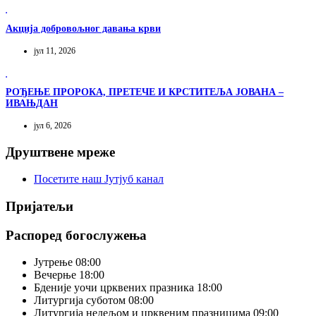
Акција добровољног давања крви
јул 11, 2026
РОЂЕЊЕ ПРОРОКА, ПРЕТЕЧЕ И КРСТИТЕЉА ЈОВАНА –
ИВАЊДАН
јул 6, 2026
Друштвене мреже
Посетите наш Јутјуб канал
Пријатељи
Распоред богослужења
Јутрење
08:00
Вечерње
18:00
Бденије уочи црквених празника
18:00
Литургија суботом
08:00
Литургија недељом и црквеним празницима
09:00