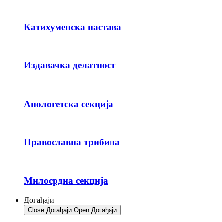
Катихуменска настава
Издавачка делатност
Апологетска секција
Православна трибина
Милосрдна секција
Догађаји
Close Догађаји
Open Догађаји