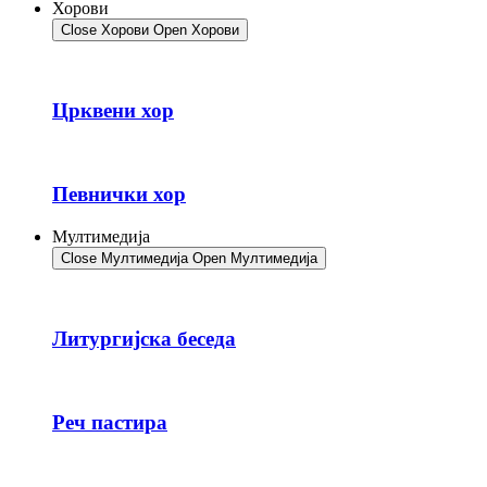
Хорови
Close Хорови
Open Хорови
Црквени хор
Певнички хор
Мултимедија
Close Мултимедија
Open Мултимедија
Литургијска беседа
Реч пастира