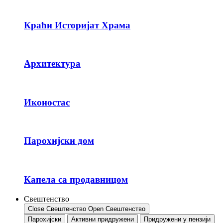
Краћи Историјат Храма
Архитектура
Иконостас
Парохијски дом
Капела са продавницом
Свештенство
Close Свештенство
Open Свештенство
Парохијски
Активни придружени
Придружени у пензији