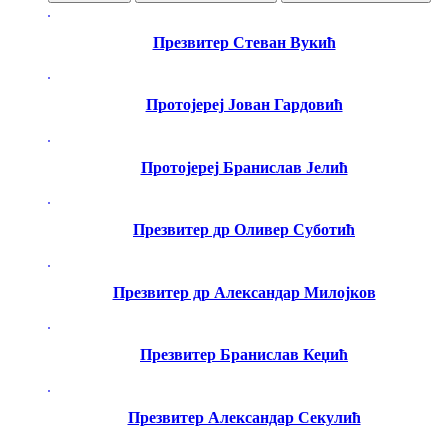
Презвитер Стеван Вукић
Протојереј Јован Гардовић
Протојереј Бранислав Јелић
Презвитер др Оливер Суботић
Презвитер др Александар Милојков
Презвитер Бранислав Кеџић
Презвитер Александар Секулић