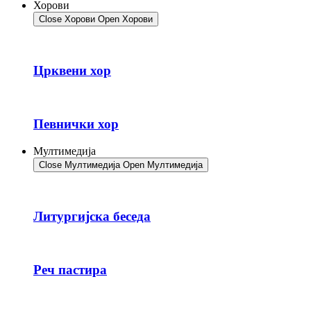
Хорови
Close Хорови
Open Хорови
Црквени хор
Певнички хор
Мултимедија
Close Мултимедија
Open Мултимедија
Литургијска беседа
Реч пастира