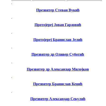
Презвитер Стеван Вукић
Протојереј Јован Гардовић
Протојереј Бранислав Јелић
Презвитер др Оливер Суботић
Презвитер др Александар Милојков
Презвитер Бранислав Кеџић
Презвитер Александар Секулић