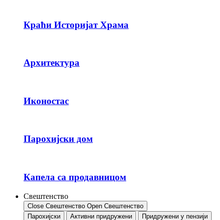
Краћи Историјат Храма
Архитектура
Иконостас
Парохијски дом
Капела са продавницом
Свештенство
Close Свештенство
Open Свештенство
Парохијски
Активни придружени
Придружени у пензији