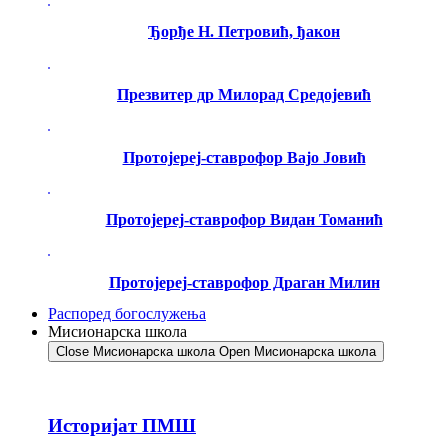
Ђорђе Н. Петровић, ђакон
Презвитер др Милорад Средојевић
Протојереј-ставрофор Вајо Јовић
Протојереј-ставрофор Видан Томанић
Протојереј-ставрофор Драган Милин
Распоред богослужења
Мисионарска школа
Close Мисионарска школа
Open Мисионарска школа
Историјат ПМШ