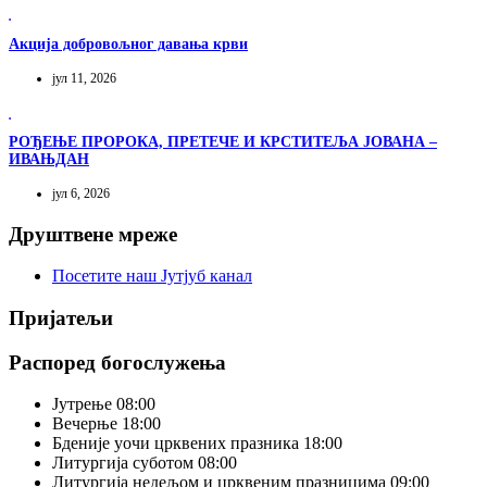
Акција добровољног давања крви
јул 11, 2026
РОЂЕЊЕ ПРОРОКА, ПРЕТЕЧЕ И КРСТИТЕЉА ЈОВАНА –
ИВАЊДАН
јул 6, 2026
Друштвене мреже
Посетите наш Јутјуб канал
Пријатељи
Распоред богослужења
Јутрење
08:00
Вечерње
18:00
Бденије уочи црквених празника
18:00
Литургија суботом
08:00
Литургија недељом и црквеним празницима
09:00