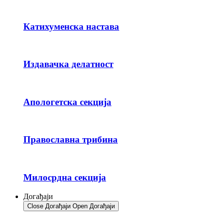
Катихуменска настава
Издавачка делатност
Апологетска секција
Православна трибина
Милосрдна секција
Догађаји
Close Догађаји
Open Догађаји