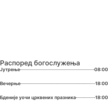
Распоред богослужења
Јутрење
08:00
Вечерње
18:00
Бденије уочи црквених празника
18:00