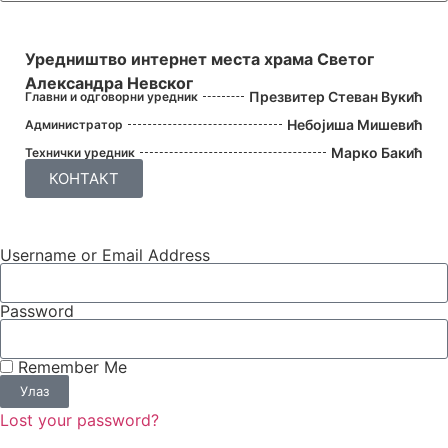
УРЕДНИШТВО
Уредништво интернет места храма Светог
Александра Невског
Презвитер Стеван Вукић
Главни и одговорни уредник
Небојиша Мишевић
Администратор
Марко Бакић
Технички уредник
КОНТАКТ
Username or Email Address
Password
Remember Me
Улаз
Lost your password?