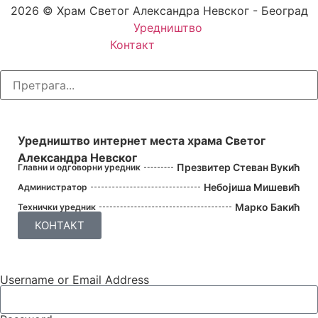
2026 © Храм Светог Александра Невског - Београд
Уредништво
Контакт
УРЕДНИШТВО
Уредништво интернет места храма Светог
Александра Невског
Презвитер Стеван Вукић
Главни и одговорни уредник
Небојиша Мишевић
Администратор
Марко Бакић
Технички уредник
КОНТАКТ
Username or Email Address