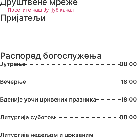
Друштвене мреже
Посетите наш Јутјуб канал
Пријатељи
Распоред богослужења
Јутрење
08:00
Вечерње
18:00
Бденије уочи црквених празника
18:00
Литургија суботом
08:00
Литургија недељом и црквеним