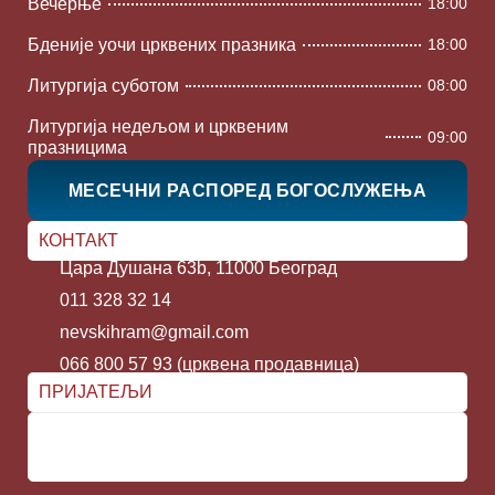
Вечерње
18:00
Бденије уочи црквених празника
18:00
Литургија суботом
08:00
Литургија недељом и црквеним
09:00
празницима
МЕСЕЧНИ РАСПОРЕД БОГОСЛУЖЕЊА
КОНТАКТ
Цара Душана 63b, 11000 Београд
011 328 32 14
nevskihram@gmail.com
066 800 57 93 (црквена продавница)
ПРИЈАТЕЉИ