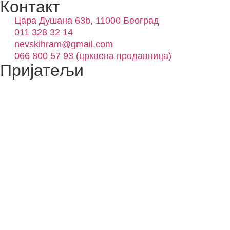
Контакт
Цара Душана 63b, 11000 Београд
011 328 32 14
nevskihram@gmail.com
066 800 57 93 (црквена продавница)
Пријатељи
Скенирајте код и прикључите се вибер групи Цркве