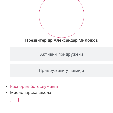
Презвитер др Александар Милојков
Активни придружени
Придружени у пензији
Распоред богослужења
Мисионарска школа