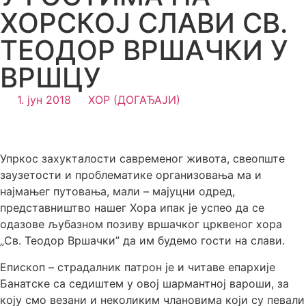
ХОРСКОЈ СЛАВИ СВ.
ТЕОДОР ВРШАЧКИ У
ВРШЦУ
1. јун 2018
ХОР (ДОГАЂАЈИ)
Упркос захукталости савременог живота, свеопште
заузетости и проблематике организовања ма и
најмањег путовања, мали – мајуцни одред,
представништво нашег Хора ипак је успео да се
одазове љубазном позиву вршачког црквеног хора
„Св. Теодор Вршачки” да им будемо гости на слави.
Епископ – страдалник патрон је и читаве епархије
Банатске са седиштем у овој шармантној вароши, за
коју смо везани и неколиким члановима који су певали