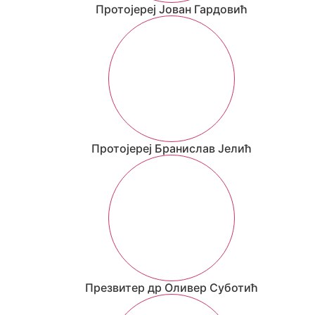
Протојереј Јован Гардовић
Протојереј Бранислав Јелић
Презвитер др Оливер Суботић