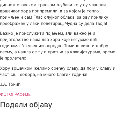
дивном славском трпезом љубави коју су чланови
вршачког хора припремили, а за којом је топло
примљен и сам Глас олујног облака, за ову прилику
преображен у лаки поветарац. Чудна су дела Твоја!
Важно је прислужити појањем, али важно је и
пријатељство наша два хора које негујемо већ
годинама. Уз увек изванредно Томино вино и добру
песму, а нашла се ту и пратња за клавијатурама, време
је пролетело.
Хору вршачком желимо срећну славу, да поју у славу и
част св. Теодора, на много благих година!
Ј.А. Тонић
ФОТОГРАФИЈЕ
Подели објаву