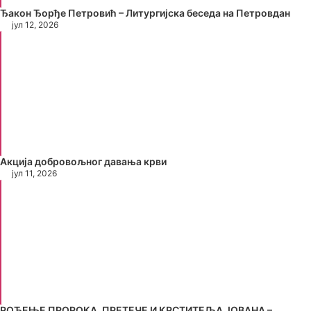
Ђакон Ђорђе Петровић – Литургијска беседа на Петровдан
јул 12, 2026
Акција добровољног давања крви
јул 11, 2026
РОЂЕЊЕ ПРОРОКА, ПРЕТЕЧЕ И КРСТИТЕЉА ЈОВАНА –