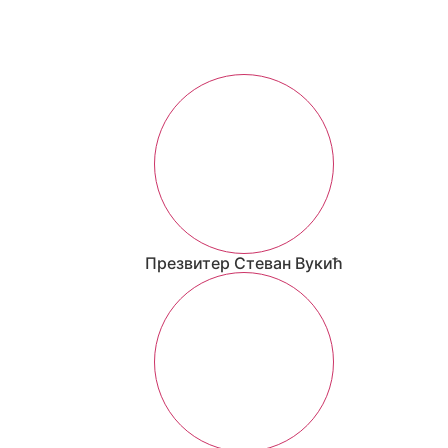
Парохијски
Презвитер Стеван Вукић