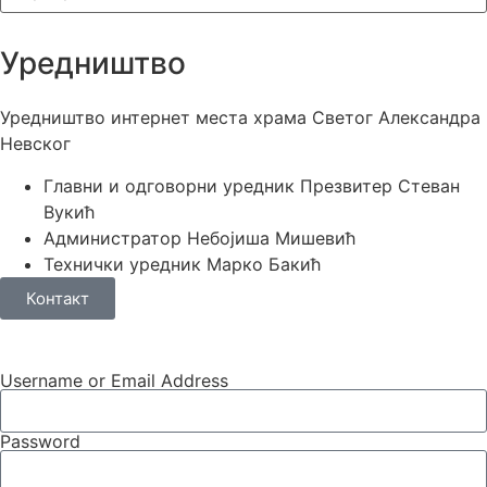
Уредништво
Уредништво интернет места храма Светог Александра
Невског
Главни и одговорни уредник
Презвитер Стеван
Вукић
Администратор
Небојиша Мишевић
Технички уредник
Марко Бакић
Контакт
Username or Email Address
Password