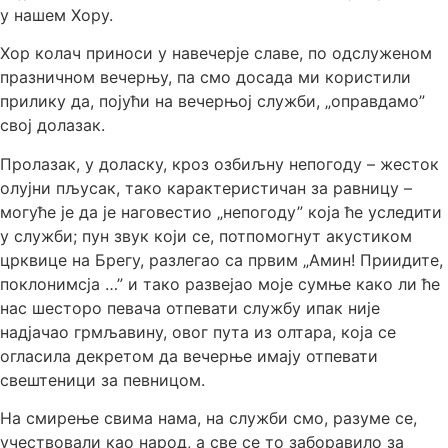
у нашем Хору.
Хор колач приноси у навечерје славе, по одслуженом
празничном вечерњу, па смо досада ми користили
прилику да, појући на вечерњој служби, „оправдамо”
свој долазак.
Пролазак, у доласку, кроз озбиљну непогоду – жесток
олујни пљусак, тако карактеристичан за равницу –
могуће је да је наговестио „непогоду” која ће уследити
у служби; пун звук који се, потпомогнут акустиком
црквице на Брегу, разлегао са првим „Амин! Приидите,
поклонимсја …” и тако развејао моје сумње како ли ће
нас шесторо певача отпевати службу ипак није
надјачао грмљавину, овог пута из олтара, која се
огласила декретом да вечерње имају отпевати
свештеници за певницом.
На смирење свима нама, на служби смо, разуме се,
учествовали као народ, а све се то заборавило за