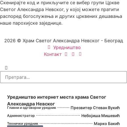
Скенирајте код и прикључите се вибер групи Цркве
Светог Александра Невског, у којој можете пратити
распоред богослужења и других црквених дешавања
наше парохијске заједнице.
2026 © Храм Светог Александра Невског - Београд
Уредништво
Контакт
УРЕДНИШТВО
Уредништво интернет места храма Светог
Александра Невског
Презвитер Стеван Вукић
Главни и одговорни уредник
Небојиша Мишевић
Администратор
Марко Бакић
Технички уредник