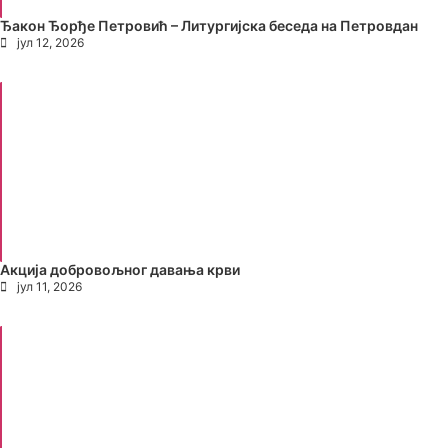
Ђакон Ђорђе Петровић – Литургијска беседа на Петровдан
јул 12, 2026
Акција добровољног давања крви
јул 11, 2026