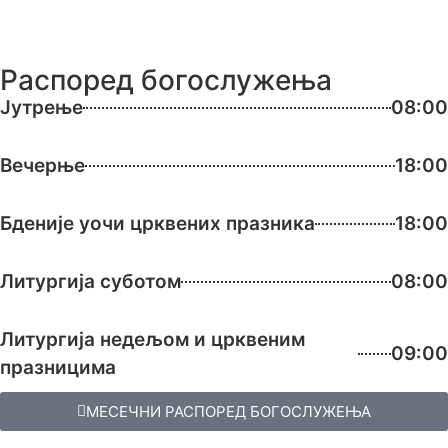
Распоред богослужења
Јутрење
08:00
Вечерње
18:00
Бденије уочи црквених празника
18:00
Литургија суботом
08:00
Литургија недељом и црквеним
09:00
празницима
МЕСЕЧНИ РАСПОРЕД БОГОСЛУЖЕЊА