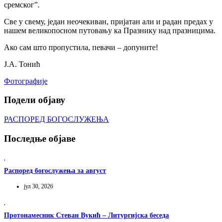
сремског”.
Све у свему, један неочекиван, пријатан али и радан предах у
нашем великопосном путовању ка Празнику над празницима.
Ако сам што пропустила, певачи – допуните!
Ј.А. Тонић
Фотографије
Подели објаву
РАСПОРЕД БОГОСЛУЖЕЊА
Последње објаве
Распоред богослужења за август
јул 30, 2026
Протонамесник Стеван Вукић – Литургијска беседа