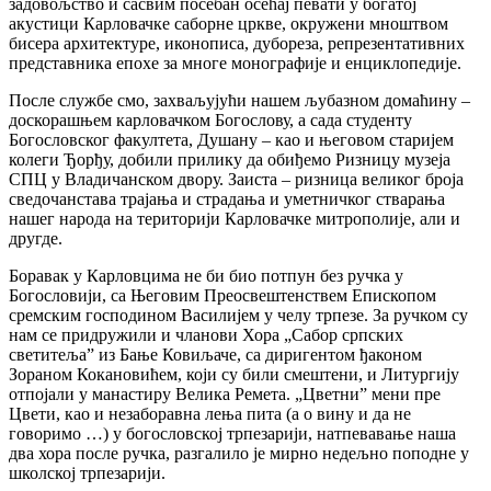
задовољство и сасвим посебан осећај певати у богатој
акустици Карловачке саборне цркве, окружени мноштвом
бисера архитектуре, иконописа, дубореза, репрезентативних
представника епохе за многе монографије и енциклопедије.
После службе смо, захваљујући нашем љубазном домаћину –
доскорашњем карловачком Богослову, а сада студенту
Богословског факултета, Душану – као и његовом старијем
колеги Ђорђу, добили прилику да обиђемо Ризницу музеја
СПЦ у Владичанском двору. Заиста – ризница великог броја
сведочанстава трајања и страдања и уметничког стварања
нашег народа на територији Карловачке митрополије, али и
другде.
Боравак у Карловцима не би био потпун без ручка у
Богословији, са Његовим Преосвештенствем Епископом
сремским господином Василијем у челу трпезе. За ручком су
нам се придружили и чланови Хора „Сабор српских
светитеља” из Бање Ковиљаче, са диригентом ђаконом
Зораном Кокановићем, који су били смештени, и Литургију
отпојали у манастиру Велика Ремета. „Цветни” мени пре
Цвети, као и незаборавна лења пита (а о вину и да не
говоримо …) у богословској трпезарији, натпевавање наша
два хора после ручка, разгалило је мирно недељно поподне у
школској трпезарији.