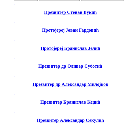
Презвитер Стеван Вукић
Протојереј Јован Гардовић
Протојереј Бранислав Јелић
Презвитер др Оливер Суботић
Презвитер др Александар Милојков
Презвитер Бранислав Кеџић
Презвитер Александар Секулић