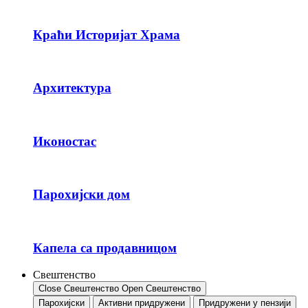
Краћи Историјат Храма
Архитектура
Иконостас
Парохијски дом
Капела са продавницом
Свештенство
Close Свештенство
Open Свештенство
Парохијски
Активни придружени
Придружени у пензији