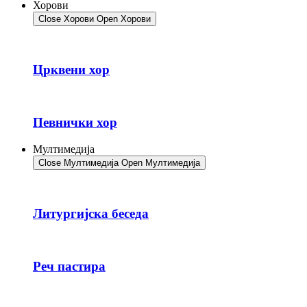
Хорови
Close Хорови
Open Хорови
Црквени хор
Певнички хор
Мултимедија
Close Мултимедија
Open Мултимедија
Литургијска беседа
Реч пастира