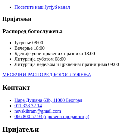
Посетите наш Јутјуб канал
Пријатељи
Распоред богослужења
Јутрење
08:00
Вечерње
18:00
Бденије уочи црквених празника
18:00
Литургија суботом
08:00
Литургија недељом и црквеним празницима
09:00
МЕСЕЧНИ РАСПОРЕД БОГОСЛУЖЕЊА
Контакт
Цара Душана 63b, 11000 Београд
011 328 32 14
nevskihram@gmail.com
066 800 57 93 (црквена продавница)
Пријатељи