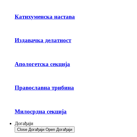
Катихуменска настава
Издавачка делатност
Апологетска секција
Православна трибина
Милосрдна секција
Догађаји
Close Догађаји
Open Догађаји