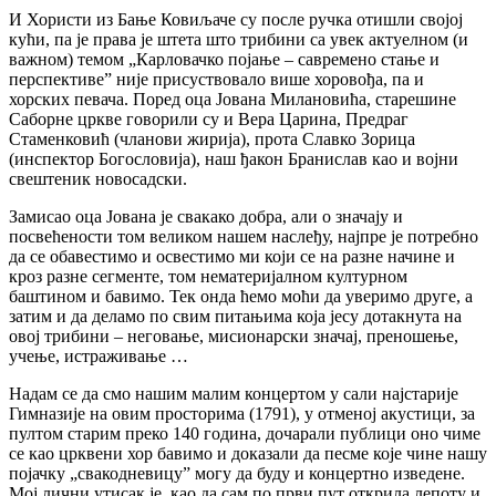
И Хористи из Бање Ковиљаче су после ручка отишли својој
кући, па је права је штета што трибини са увек актуелном (и
важном) темом „Карловачко појање – савремено стање и
перспективе” није присуствовало више хоровођа, па и
хорских певача. Поред оца Јована Милановића, старешине
Саборне цркве говорили су и Вера Царина, Предраг
Стаменковић (чланови жирија), прота Славко Зорица
(инспектор Богословија), наш ђакон Бранислав као и војни
свештеник новосадски.
Замисао оца Јована је свакако добра, али о значају и
посвећености том великом нашем наслеђу, најпре је потребно
да се обавестимо и освестимо ми који се на разне начине и
кроз разне сегменте, том нематеријалном културном
баштином и бавимо. Тек онда ћемо моћи да уверимо друге, а
затим и да деламо по свим питањима која јесу дотакнута на
овој трибини – неговање, мисионарски значај, преношење,
учење, истраживање …
Надам се да смо нашим малим концертом у сали најстарије
Гимназије на овим просторима (1791), у отменој акустици, за
пултом старим преко 140 година, дочарали публици оно чиме
се као црквени хор бавимо и доказали да песме које чине нашу
појачку „свакодневицу” могу да буду и концертно изведене.
Мој лични утисак је, као да сам по први пут открила лепоту и