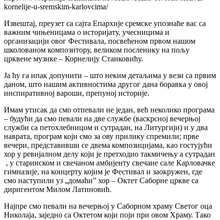
kornelije-u-sremskim-karlovcima/
Извештај, преузет са сајта Епархије сремске упознаће вас са
важним чињеницама о историјату, учесницима и
организацији овог Фестивала, посвећеном првом нашом
школованом композитору, великом посленику на пољу
црквене музике – Корнелију Станковићу.
Ја ћу га ипак допунити – што неким детаљима у вези са првим
даном, што нашим активностима другог дана боравка у овој
инспиративној вароши, препуној историје.
Имам утисак да смо отпевали не један, већ неколико програма
– будући да смо певали на две службе (васкрсној вечерњој
служби са петохлебницом и сутрадан, на Литургији) и у два
наврата, програм који смо за ову прилику спремили; прве
вечери, представивши се двема композицијама, као гостујући
хор у ревијалном делу који је претходио такмичењу а сутрадан​
​, у старинском и свечаном амбијенту свечане сале Карловачке
гимназије, на концерту којим је Фестивал и заокружен, где
смо наступили уз „домаћи” хор – Октет Саборне цркве са
диригентом Милом Латиновић.
Најпре смо певали на вечерњој у Саборном храму Светог оца
Николаја, заједно са Октетом који поји при овом Храму. Тако