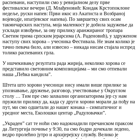
распевани, наступили смо у ревијалном делу прве
фестивалске вечери (Д. Млађеновић: Кондак Крстопоклоне
недеље, руски напев: Први икос из Акатиста и Возбраној
војеводје, ипатјевског напева). По завршетку свих осам
такмичарских наступа, моја маленкост је добила задужење да
усклади извођење, за ову прилику аранжираног тропара
Светим трима српским јерарсима (А. Раденовић), у здруженом
наступу свих хорова – учесника Фестивала. Не знам колико је
тачно певача било, али извесно – никада нисам стајала испред
толико распеваних грла.
У ишчекивању резултата рада жирија, неколико хорова се
представило световним композицијама – ми смо отпевали
наша „Пећка кандила”.
Штета што хорови учесници нису имали више прилике за
упознавање, дружење, разговор, учествовање у Округлом
столу … Тим пре смо захвални организаторима јер су нам
пружили прилику да, када су други хорови морали да пођу на
пут, ми смо одшетали до нашег конака – симпатичног и
уредног места, Еколошки центар „Радуловачки”.
„Украден” сат те ноћи смо надокнадили пречанском праксом
да Литургија почиње у 9:30, па смо бодри дочекали ледено,
ведро пролећно јутро и архијерејску службу. Велико је