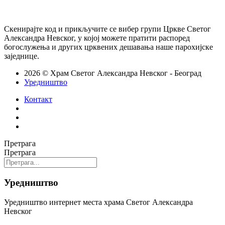
Скенирајте код и прикључите се вибер групи Цркве Светог
Александра Невског, у којој можете пратити распоред
богослужења и других црквених дешавања наше парохијске
заједнице.
2026 © Храм Светог Александра Невског - Београд
Уредништво
Контакт
Претрага
Претрага
Уредништво
Уредништво интернет места храма Светог Александра
Невског