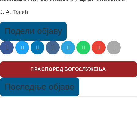
Ј. А. Тонић
Подели објаву
РАСПОРЕД БОГОСЛУЖЕЊА
Последње објаве