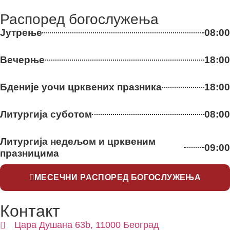
Распоред богослужења
Јутрење
08:00
Вечерње
18:00
Бденије уочи црквених празника
18:00
Литургија суботом
08:00
Литургија недељом и црквеним
09:00
празницима
МЕСЕЧНИ РАСПОРЕД БОГОСЛУЖЕЊА
Контакт
Цара Душана 63b, 11000 Београд