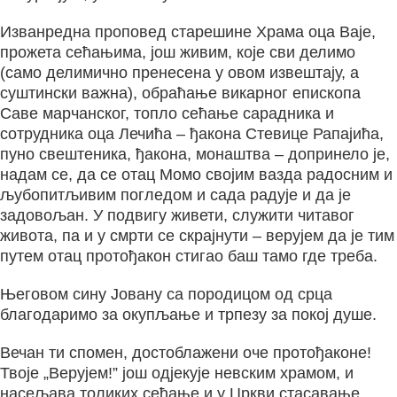
Изванредна проповед старешине Храма оца Ваје,
прожета сећањима, још живим, које сви делимо
(само делимично пренесена у овом извештају, а
суштински важна), обраћање викарног епископа
Саве марчанског, топло сећање сарадника и
сотрудника оца Лечића – ђакона Стевице Рапајића,
пуно свештеника, ђакона, монаштва – допринело је,
надам се, да се отац Момо својим вазда радосним и
љубопитљивим погледом и сада радује и да је
задовољан. У подвигу живети, служити читавог
живота, па и у смрти се скрајнути – верујем да је тим
путем отац протођакон стигао баш тамо где треба.
Његовом сину Јовану са породицом од срца
благодаримо за окупљање и трпезу за покој душе.
Вечан ти спомен, достоблажени оче протођаконе!
Твоје „Верујем!” још одјекује невским храмом, и
насељава толиких сећање и у Цркви стасавање.