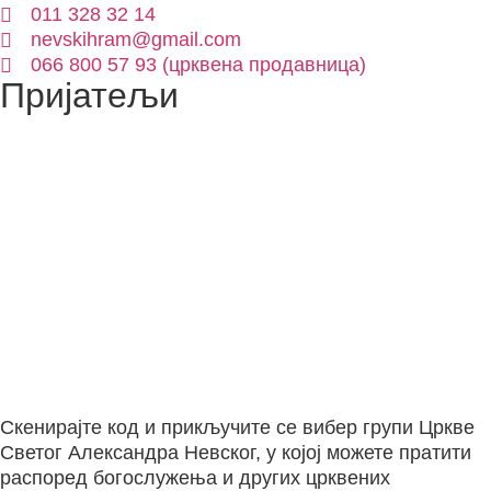
011 328 32 14
nevskihram@gmail.com
066 800 57 93 (црквена продавница)
Пријатељи
Скенирајте код и прикључите се вибер групи Цркве
Светог Александра Невског, у којој можете пратити
распоред богослужења и других црквених