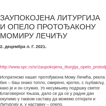
ЗАУПОКОЈЕНА ЛИТУРГИЈА
И ОПЕЛО ПРОТОЂАКОНУ
МОМИРУ ЛЕЧИЋУ
2. децембра л. Г. 2021.
http://www.spc.rs/sr/zaupokojena_liturgija_opelo_prot
Испратисмо нашег протођакона Мому Лечића, рекла
бих – баш онако топло, смирено, кротко, с љубављу,
како је и он служио. Уз несумњиву подршку светог
Благоверног Књаза, дало се да се у радни дан
окупимо у таквом саставу да можемо отпојати и
Литургију и, у наставку – опело.