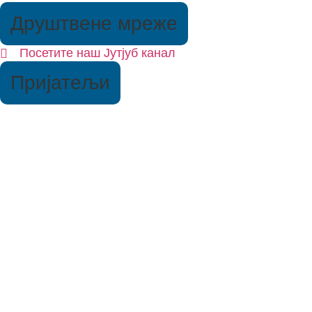
Друштвене мреже
Посетите наш Јутјуб канал
Пријатељи