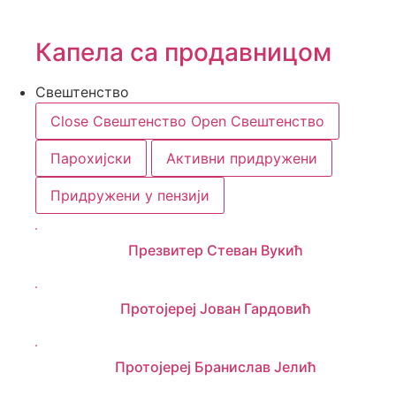
Капела са продавницом
Свештенство
Close Свештенство
Open Свештенство
Парохијски
Активни придружени
Придружени у пензији
Презвитер Стеван Вукић
Протојереј Јован Гардовић
Протојереј Бранислав Јелић