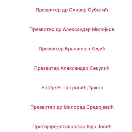
Презвитер др Оливер Суботић
Презвитер др Александар Милојков
Презвитер Бранислав Кеџић
Презвитер Александар Секулић
Ђорђе Н. Петровић, ђакон
Презвитер др Милорад Средојевић
Протојереј-ставрофор Вајо Јовић