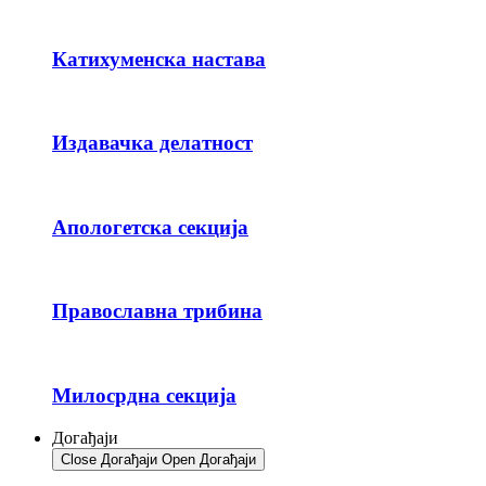
Катихуменска настава
Издавачка делатност
Апологетска секција
Православна трибина
Милосрдна секција
Догађаји
Close Догађаји
Open Догађаји