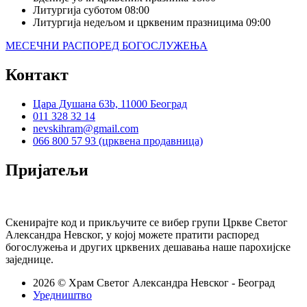
Литургија суботом
08:00
Литургија недељом и црквеним празницима
09:00
МЕСЕЧНИ РАСПОРЕД БОГОСЛУЖЕЊА
Контакт
Цара Душана 63b, 11000 Београд
011 328 32 14
nevskihram@gmail.com
066 800 57 93 (црквена продавница)
Пријатељи
Скенирајте код и прикључите се вибер групи Цркве Светог
Александра Невског, у којој можете пратити распоред
богослужења и других црквених дешавања наше парохијске
заједнице.
2026 © Храм Светог Александра Невског - Београд
Уредништво