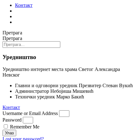
Контакт
Претрага
Претрага
Уредништво
Уредништво интернет места храма Светог Александра
Невског
Главни и одговорни уредник
Презвитер Стеван Вукић
Администратор
Небојиша Мишевић
Технички уредник
Марко Бакић
Контакт
Username or Email Address
Password
Remember Me
Улаз
Lost your password?