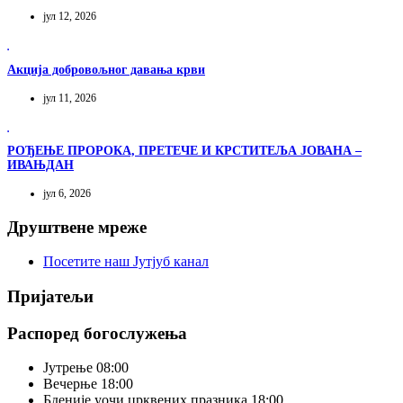
јул 12, 2026
Акција добровољног давања крви
јул 11, 2026
РОЂЕЊЕ ПРОРОКА, ПРЕТЕЧЕ И КРСТИТЕЉА ЈОВАНА –
ИВАЊДАН
јул 6, 2026
Друштвене мреже
Посетите наш Јутјуб канал
Пријатељи
Распоред богослужења
Јутрење
08:00
Вечерње
18:00
Бденије уочи црквених празника
18:00