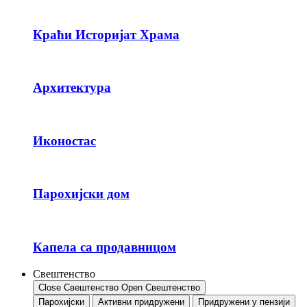
Краћи Историјат Храма
Архитектура
Иконостас
Парохијски дом
Капела са продавницом
Свештенство
Close Свештенство
Open Свештенство
Парохијски
Активни придружени
Придружени у пензији