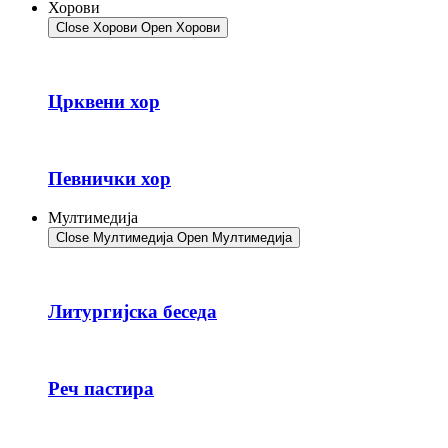
Хорови
Close Хорови
Open Хорови
Црквени хор
Певнички хор
Мултимедија
Close Мултимедија
Open Мултимедија
Литургијска беседа
Реч пастира