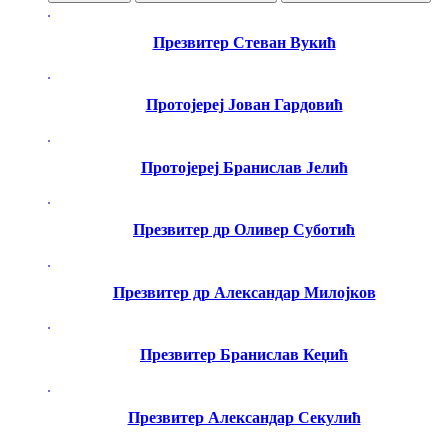
Презвитер Стеван Вукић
Протојереј Јован Гардовић
Протојереј Бранислав Јелић
Презвитер др Оливер Суботић
Презвитер др Александар Милојков
Презвитер Бранислав Кеџић
Презвитер Александар Секулић