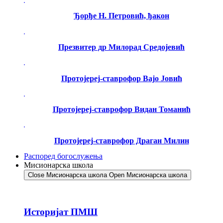
Ђорђе Н. Петровић, ђакон
Презвитер др Милорад Средојевић
Протојереј-ставрофор Вајо Јовић
Протојереј-ставрофор Видан Томанић
Протојереј-ставрофор Драган Милин
Распоред богослужења
Мисионарска школа
Close Мисионарска школа
Open Мисионарска школа
Историјат ПМШ