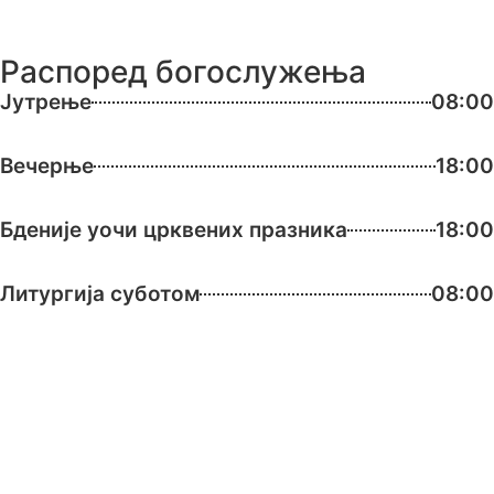
Распоред богослужења
Јутрење
08:00
Вечерње
18:00
Бденије уочи црквених празника
18:00
Литургија суботом
08:00
Литургија недељом и црквеним
09:00
празницима
МЕСЕЧНИ РАСПОРЕД БОГОСЛУЖЕЊА