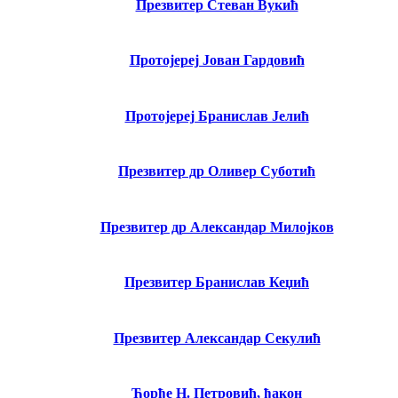
Презвитер Стеван Вукић
Протојереј Јован Гардовић
Протојереј Бранислав Јелић
Презвитер др Оливер Суботић
Презвитер др Александар Милојков
Презвитер Бранислав Кеџић
Презвитер Александар Секулић
Ђорђе Н. Петровић, ђакон