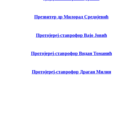
Презвитер др Милорад Средојевић
Протојереј-ставрофор Вајо Јовић
Протојереј-ставрофор Видан Томанић
Протојереј-ставрофор Драган Милин