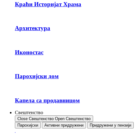
Краћи Историјат Храма
Архитектура
Иконостас
Парохијски дом
Капела са продавницом
Свештенство
Close Свештенство
Open Свештенство
Парохијски
Активни придружени
Придружени у пензији