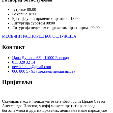
Јутрење
08:00
Вечерње
18:00
Бденије уочи црквених празника
18:00
Литургија суботом
08:00
Литургија недељом и црквеним празницима
09:00
МЕСЕЧНИ РАСПОРЕД БОГОСЛУЖЕЊА
Контакт
Цара Душана 63b, 11000 Београд
011 328 32 14
nevskihram@gmail.com
066 800 57 93 (црквена продавница)
Пријатељи
Скенирајте код и прикључите се вибер групи Цркве Светог
Александра Невског, у којој можете пратити распоред
богослужења и других црквених дешавања наше парохијске