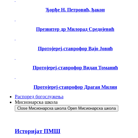
Ђорђе Н. Петровић, ђакон
Презвитер др Милорад Средојевић
Протојереј-ставрофор Вајо Јовић
Протојереј-ставрофор Видан Томанић
Протојереј-ставрофор Драган Милин
Распоред богослужења
Мисионарска школа
Close Мисионарска школа
Open Мисионарска школа
Историјат ПМШ