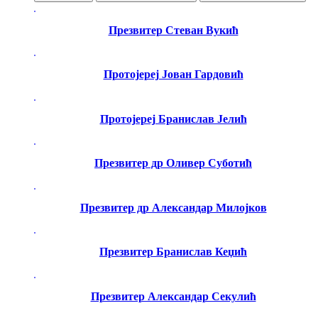
Презвитер Стеван Вукић
Протојереј Јован Гардовић
Протојереј Бранислав Јелић
Презвитер др Оливер Суботић
Презвитер др Александар Милојков
Презвитер Бранислав Кеџић
Презвитер Александар Секулић