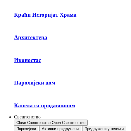
Краћи Историјат Храма
Архитектура
Иконостас
Парохијски дом
Капела са продавницом
Свештенство
Close Свештенство
Open Свештенство
Парохијски
Активни придружени
Придружени у пензији