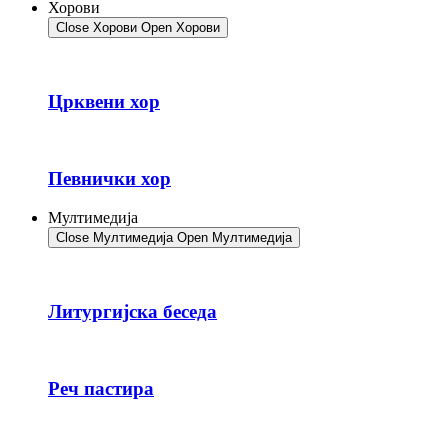
Хорови
Close Хорови
Open Хорови
Црквени хор
Певнички хор
Мултимедија
Close Мултимедија
Open Мултимедија
Литургијска беседа
Реч пастира