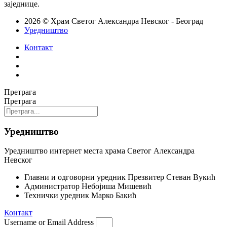
заједнице.
2026 © Храм Светог Александра Невског - Београд
Уредништво
Контакт
Претрага
Претрага
Уредништво
Уредништво интернет места храма Светог Александра
Невског
Главни и одговорни уредник
Презвитер Стеван Вукић
Администратор
Небојиша Мишевић
Технички уредник
Марко Бакић
Контакт
Username or Email Address