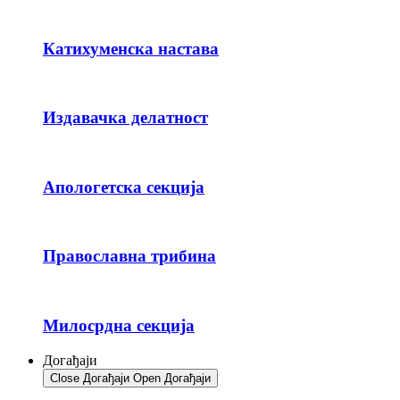
Катихуменска настава
Издавачка делатност
Апологетска секција
Православна трибина
Милосрдна секција
Догађаји
Close Догађаји
Open Догађаји