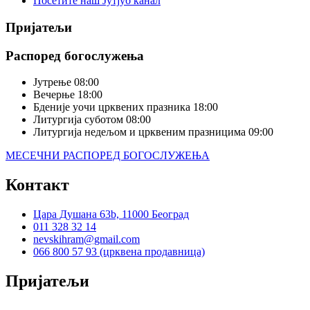
Посетите наш Јутјуб канал
Пријатељи
Распоред богослужења
Јутрење
08:00
Вечерње
18:00
Бденије уочи црквених празника
18:00
Литургија суботом
08:00
Литургија недељом и црквеним празницима
09:00
МЕСЕЧНИ РАСПОРЕД БОГОСЛУЖЕЊА
Контакт
Цара Душана 63b, 11000 Београд
011 328 32 14
nevskihram@gmail.com
066 800 57 93 (црквена продавница)
Пријатељи