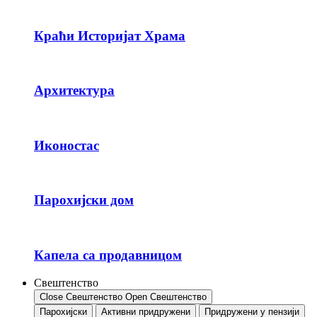
Краћи Историјат Храма
Архитектура
Иконостас
Парохијски дом
Капела са продавницом
Свештенство
Close Свештенство
Open Свештенство
Парохијски
Активни придружени
Придружени у пензији