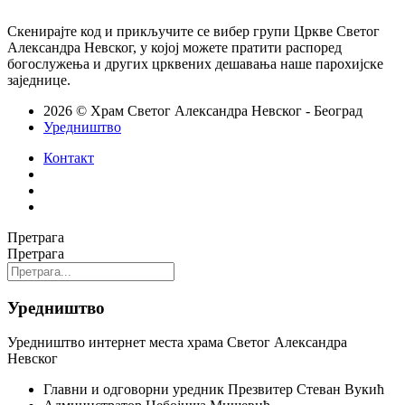
Скенирајте код и прикључите се вибер групи Цркве Светог
Александра Невског, у којој можете пратити распоред
богослужења и других црквених дешавања наше парохијске
заједнице.
2026 © Храм Светог Александра Невског - Београд
Уредништво
Контакт
Претрага
Претрага
Уредништво
Уредништво интернет места храма Светог Александра
Невског
Главни и одговорни уредник
Презвитер Стеван Вукић