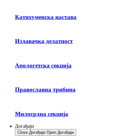
Катихуменска настава
Издавачка делатност
Апологетска секција
Православна трибина
Милосрдна секција
Догађаји
Close Догађаји
Open Догађаји