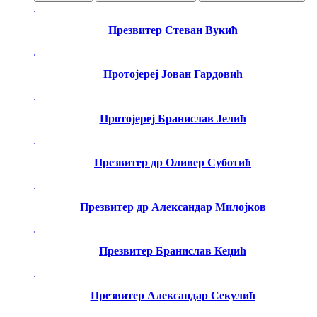
Презвитер Стеван Вукић
Протојереј Јован Гардовић
Протојереј Бранислав Јелић
Презвитер др Оливер Суботић
Презвитер др Александар Милојков
Презвитер Бранислав Кеџић
Презвитер Александар Секулић