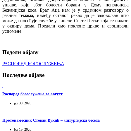
управе, који због болести борави у Дому пензионера
Бежанијска коса. Брат Аца нам је у срдачном разговору о
разним темама, између осталог рекао да је задовољан што
може да посећује службе у капели Свете Петке која се налази
у оквиру дома. Предали смо поклoне цркве и евоцирали
успомене.
Подели објаву
РАСПОРЕД БОГОСЛУЖЕЊА
Последње објаве
Распоред богослужења за август
јул 30, 2026
Протонамесник Стеван Вукић – Литургијска беседа
јул 19, 2026