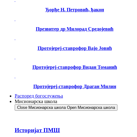
Ђорђе Н. Петровић, ђакон
Презвитер др Милорад Средојевић
Протојереј-ставрофор Вајо Јовић
Протојереј-ставрофор Видан Томанић
Протојереј-ставрофор Драган Милин
Распоред богослужења
Мисионарска школа
Close Мисионарска школа
Open Мисионарска школа
Историјат ПМШ