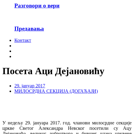
Разговори о вери
Предавања
Контакт
Посета Аци Дејановићу
29. јануар 2017
МИЛОСРДНА СЕКЦИЈА (ДОГАЂАЈИ)
У недељу 29. јануара 2017. год. чланови милосрдне секције
цркве Светог Александра Невског посетили су Ацу
Дејановића, великог добротвора и бившег члана црквене