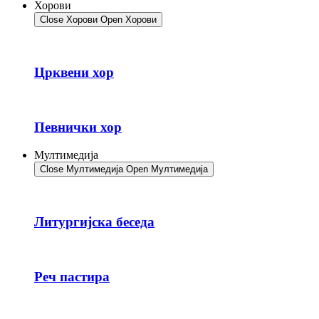
Хорови
Close Хорови
Open Хорови
Црквени хор
Певнички хор
Мултимедија
Close Мултимедија
Open Мултимедија
Литургијска беседа
Реч пастира