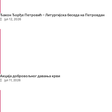
Ђакон Ђорђе Петровић – Литургијска беседа на Петровдан
јул 12, 2026
Акција добровољног давања крви
јул 11, 2026