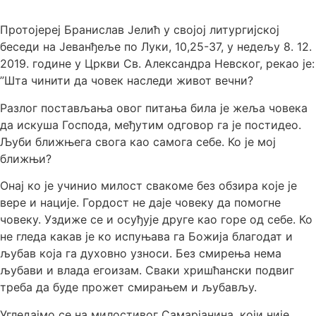
Протојереј Бранислав Јелић у својој литургијској
беседи на Јеванђеље по Луки, 10,25-37, у недељу 8. 12.
2019. године у Цркви Св. Александра Невског, рекао је:
”Шта чинити да човек наследи живот вечни?
Разлог постављања овог питања била је жеља човека
да искуша Господа, међутим одговор га је постидео.
Љуби ближњега свога као самога себе. Ко је мој
ближњи?
Онај ко је учинио милост свакоме без обзира које је
вере и нације. Гордост не даје човеку да помогне
човеку. Уздиже се и осуђује друге као горе од себе. Ко
не гледа какав је ко испуњава га Божија благодат и
љубав која га духовно узноси. Без смирења нема
љубави и влада егоизам. Сваки хришћански подвиг
треба да буде прожет смирањем и љубављу.
Угледајмо се на милостивог Самарјанина, који није