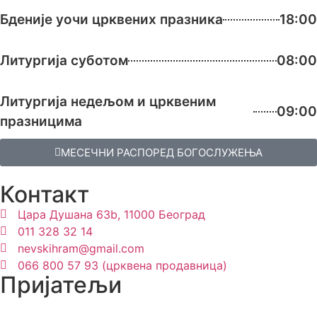
Бденије уочи црквених празника
18:00
Литургија суботом
08:00
Литургија недељом и црквеним
09:00
празницима
МЕСЕЧНИ РАСПОРЕД БОГОСЛУЖЕЊА
Контакт
Цара Душана 63b, 11000 Београд
011 328 32 14
nevskihram@gmail.com
066 800 57 93 (црквена продавница)
Пријатељи