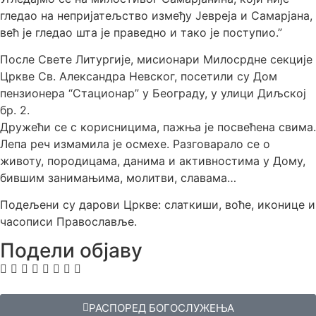
гледао на непријатељство између Јевреја и Самарјана,
већ је гледао шта је праведно и тако је поступио.”
После Свете Литургије, мисионари Милосрдне секције
Цркве Св. Александра Невског, посетили су Дом
пензионера “Стационар” у Београду, у улици Диљској
бр. 2.
Дружећи се с корисницима, пажња је посвећена свима.
Лепа реч измамила је осмехе. Разговарало се о
животу, породицама, данима и активностима у Дому,
бившим занимањима, молитви, славама…
Подељени су дарови Цркве: слаткиши, воће, иконице и
часописи Православље.
Подели објаву
РАСПОРЕД БОГОСЛУЖЕЊА