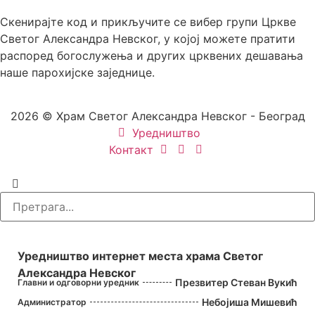
Скенирајте код и прикључите се вибер групи Цркве
Светог Александра Невског, у којој можете пратити
распоред богослужења и других црквених дешавања
наше парохијске заједнице.
2026 © Храм Светог Александра Невског - Београд
Уредништво
Контакт
УРЕДНИШТВО
Уредништво интернет места храма Светог
Александра Невског
Презвитер Стеван Вукић
Главни и одговорни уредник
Небојиша Мишевић
Администратор