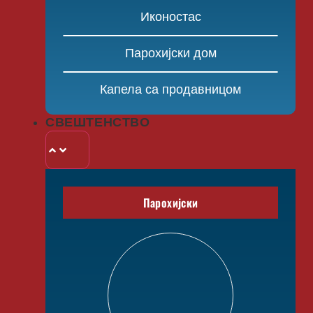
Иконостас
Парохијски дом
Капела са продавницом
СВЕШТЕНСТВО
Парохијски