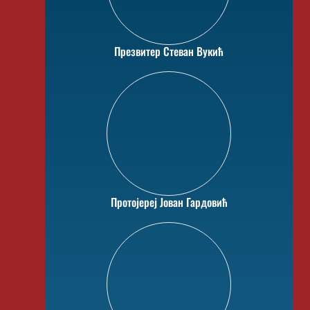
Презвитер Стеван Вукић
Протојереј Јован Гардовић