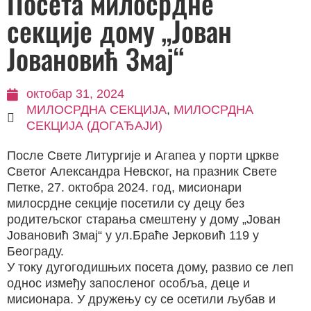
Посета милосрдне
секције дому „Јован
Јовановић Змај“
октобар 31, 2024
МИЛОСРДНА СЕКЦИЈА
,
МИЛОСРДНА
СЕКЦИЈА (ДОГАЂАЈИ)
После Свете Литургије и Агапеа у порти цркве
Светог Александра Невског, на празник Свете
Петке, 27. октобра 2024. год, мисионари
милосрдне секције посетили су децу без
родитељског старања смештену у дому „Јован
Јовановић Змај“ у ул.Браће Јерковић 119 у
Београду.
У току дугогодишњих посета дому, развио се леп
однос између запосленог особља, деце и
мисионара. У дружењу су се осетили љубав и