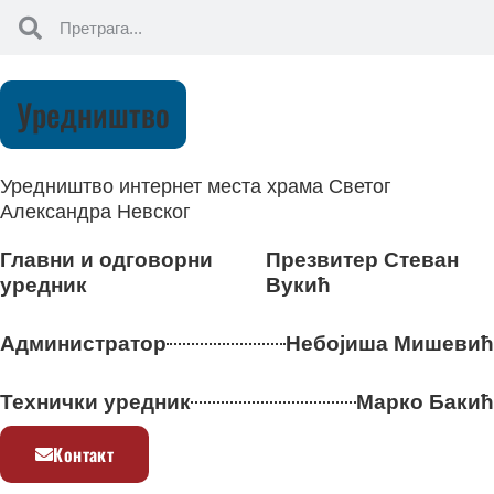
Уредништво
Уредништво интернет места храма Светог
Александра Невског
Главни и одговорни
Презвитер Стеван
уредник
Вукић
Администратор
Небојиша Мишевић
Технички уредник
Марко Бакић
Контакт