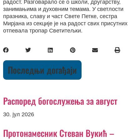
радост. Разговарало се о школи, другарству,
занимањима и духовним темама. У светлости
празника, славу и част Свете Петке, сестра
Мирјана из секције је на радост свих присутних
отпевала тропар Светитељки.
Последњи догађаји
Распоред богослужења за август
30. јул 2026
Протонамесник Стеван Вукић –