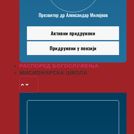
Презвитер др Александар Милојков
Активни придружени
Придружени у пензији
РАСПОРЕД БОГОСЛУЖЕЊА
МИСИОНАРСКА ШКОЛА