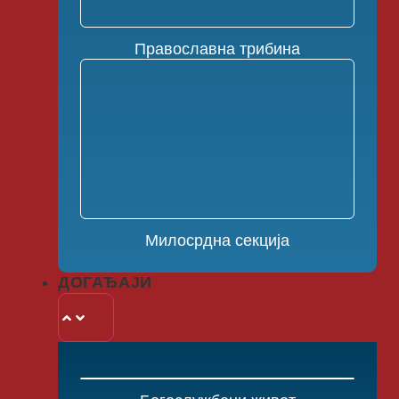
Православна трибина
Милосрдна секција
ДОГАЂАЈИ