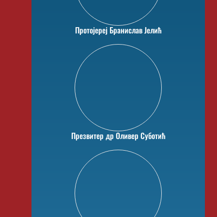
Протојереј Бранислав Јелић
Презвитер др Оливер Суботић