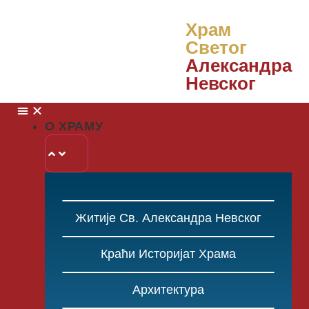
Храм
Светог
Александра
Невског
О ХРАМУ
Житије Св. Александра Невског
Краћи Историјат Храма
Архитектура