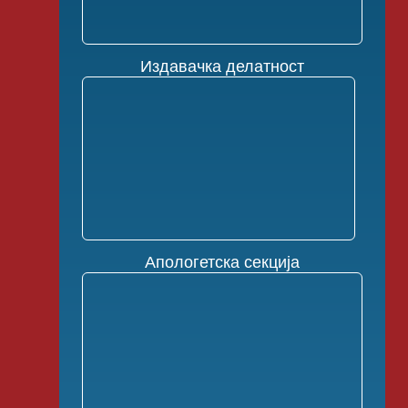
Издавачка делатност
Апологетска секција