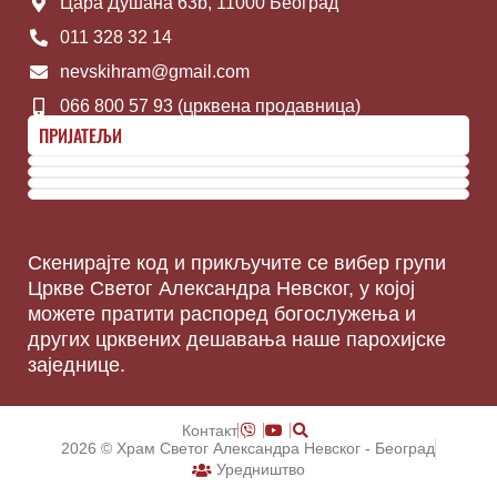
Цара Душана 63b, 11000 Београд
011 328 32 14
nevskihram@gmail.com
066 800 57 93 (црквена продавница)
ПРИЈАТЕЉИ
Скенирајте код и прикључите се вибер групи
Цркве Светог Александра Невског, у којој
можете пратити распоред богослужења и
других црквених дешавања наше парохијске
заједнице.
Контакт
2026 © Храм Светог Александра Невског - Београд
Уредништво