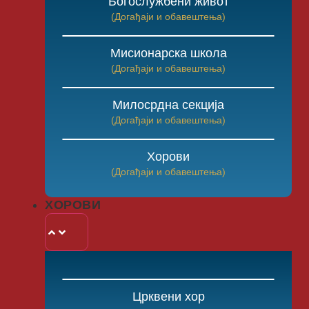
Богослужбени живот
(Догађаји и обавештења)
Мисионарска школа
(Догађаји и обавештења)
Милосрдна секција
(Догађаји и обавештења)
Хорови
(Догађаји и обавештења)
ХОРОВИ
Црквени хор