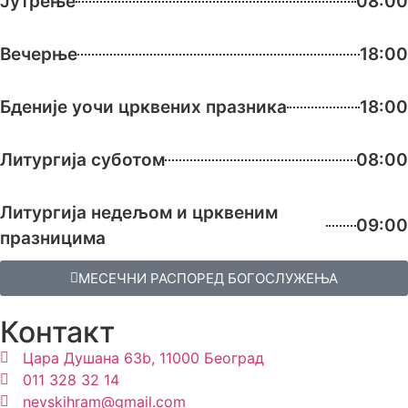
Јутрење
08:00
Вечерње
18:00
Бденије уочи црквених празника
18:00
Литургија суботом
08:00
Литургија недељом и црквеним
09:00
празницима
МЕСЕЧНИ РАСПОРЕД БОГОСЛУЖЕЊА
Контакт
Цара Душана 63b, 11000 Београд
011 328 32 14
nevskihram@gmail.com