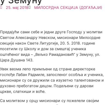
25. мај 2018
МИЛОСРДНА СЕКЦИЈА (ДОГАЂАЈИ)
Предајући сами себе и једни друге Господу у молитви
Светом Александру Невском, мисионари Милосрдне
секције након Свете Литургије, 20. 5. 2018. године
посетили су Школу и дом за смештај ученика
оштећеног вида – „Вељко Рамадановић“ у Земуну, ул.
Цара Душана 143.
Увек веома лепо примљени од стране директорке
госпође Лабан Радмиле, запосленог особља и ученика,
мисионари су се дружили са изузетно талентованом и
духовно пребогатом децом. Подељени су дарови
цркве, слаткиши и воће.
Са молитвом у срцу мисионари су пожелели својим