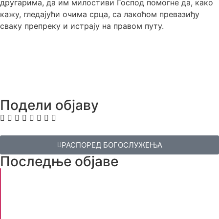
другарима, да им милостиви Господ помогне да, како
кажу, гледајући очима срца, са лакоћом превазиђу
сваку препреку и истрају на правом путу.
Подели објаву
РАСПОРЕД БОГОСЛУЖЕЊА
Последње објаве