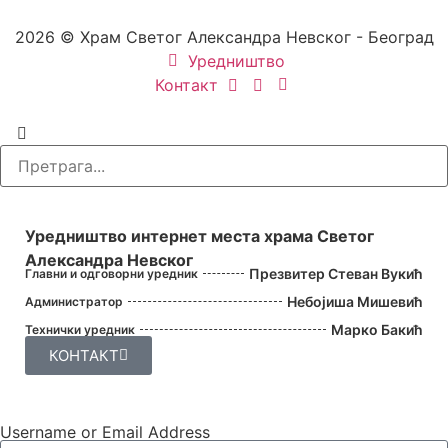
2026 © Храм Светог Александра Невског - Београд
Уредништво
Контакт
УРЕДНИШТВО
Уредништво интернет места храма Светог
Александра Невског
Презвитер Стеван Вукић
Главни и одговорни уредник
Небојиша Мишевић
Администратор
Марко Бакић
Технички уредник
КОНТАКТ
Username or Email Address